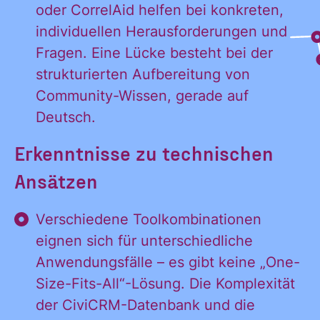
oder CorrelAid helfen bei konkreten,
individuellen Herausforderungen und
Fragen. Eine Lücke besteht bei der
strukturierten Aufbereitung von
Community-Wissen, gerade auf
Deutsch.
Erkenntnisse zu technischen
Ja, ich möchte
Ansätzen
Ja, ich
alle
Informationen
Verschiedene Toolkombinationen
und
eignen sich für unterschiedliche
möchte alle
Ankündigungen
Anwendungsfälle – es gibt keine „One-
des CDL direkt
Size-Fits-All“-Lösung. Die Komplexität
in mein
der CiviCRM-Datenbank und die