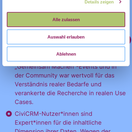
Details zeigen
größeren, umfassenden Lösungen.
Vorname
Nachname
Erkenntnisse zur Organisation
Alle zulassen
des Datenvorhabens
E-Mail
*
Auswahl erlauben
Der Austausch mit CiviCRM-
Ablehnen
Nutzer*innen im Rahmen von
„Gemeinsam Machen“-Events und in
der Community war wertvoll für das
Verständnis realer Bedarfe und
verankerte die Recherche in realen Use
Ja, ich möchte den Newsletter
Einwilligung
Cases.
des Civic Data Lab per E-Mail
*
CiviCRM-Nutzer*innen sind
erhalten. Diese Einwilligung
Expert*innen für die inhaltliche
kann ich jederzeit widerrufen.
Dimension ihrer Daten. Wegen der