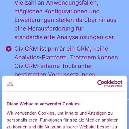
Informatione
persönliches
Vielzahl an Anwendungsfällen,
Postfach:
möglichen Konfigurationen und
Erweiterungen stellen darüber hinaus
und
eine Herausforderung für
standardisierte Analyselösungen dar.
CiviCRM ist primär ein CRM, keine
Ankündigung
Analytics-Plattform. Trotzdem können
CiviCRM-interne Tools unter
bestimmten Voraussetzungen
des CDL
ausreichen. Erwartungen (z.B. an das
Design von Visualisierungen) sollten
realistisch angepasst werden.
Diese Webseite verwendet Cookies
direkt in
Business Intelligence Tools wie
Wir verwenden Cookies, um Inhalte und Anzeigen zu
Metabase ermöglichen ein
personalisieren, Funktionen für soziale Medien anbieten
zu können und die Nutzung unserer Website besser zu