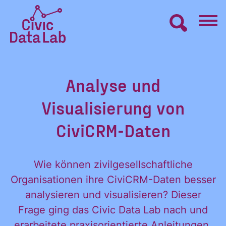
Zum
Inhalt
springen
Civic
VERNETZEN
Data
Analyse und
Lab
Startseite
LERNEN
Visualisierung von
CiviCRM-Daten
MACHEN
Wie können zivilgesellschaftliche
BLOG
Organisationen ihre CiviCRM-Daten besser
analysieren und visualisieren? Dieser
Frage ging das Civic Data Lab nach und
ÜBER UNS
erarbeitete praxisorientierte Anleitungen,