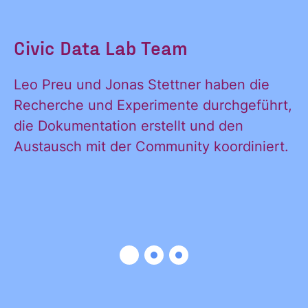
Za
Civic Data Lab Team
Or
B
Leo Preu und Jonas Stettner haben die
un
Recherche und Experimente durchgeführt,
R
die Dokumentation erstellt und den
Eu
Austausch mit der Community koordiniert.