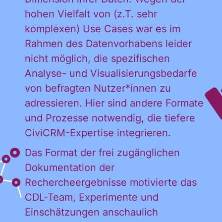
Ich habe die Hinweise zum
hohen Vielfalt von (z.T. sehr
Widerruf und der Verarbeitung
komplexen) Use Cases war es im
der Daten in den
Rahmen des Datenvorhabens leider
Datenschutzvereinbarungen
gelesen und stimme diesen zu.
nicht möglich, die spezifischen
*
Analyse- und Visualisierungsbedarfe
von befragten Nutzer*innen zu
adressieren. Hier sind andere Formate
ANMELDEN
und Prozesse notwendig, die tiefere
CiviCRM-Expertise integrieren.
Das Format der frei zugänglichen
Dokumentation der
Rechercheergebnisse motivierte das
CDL-Team, Experimente und
Einschätzungen anschaulich