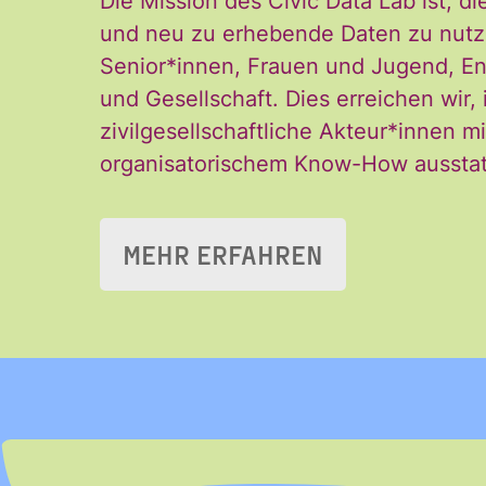
Die Mission des Civic Data Lab ist, d
Vorname
und neu zu erhebende Daten zu nutze
Senior*innen, Frauen und Jugend, En
und Gesellschaft. Dies erreichen wir
Vorname
zivilgesellschaftliche Akteur*innen
organisatorischem Know-How aussta
E-Mail
*
MEHR ERFAHREN
Ja, ich möchte den
Einwilligung
Einwilligung kann i
*
und der Verarbeitu