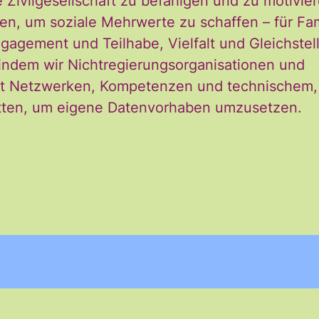
ie Zivilgesellschaft zu befähigen und zu motivi
Nachname
n, um soziale Mehrwerte zu schaffen – für Fam
gagement und Teilhabe, Vielfalt und Gleichstel
, indem wir Nichtregierungsorganisationen und
Nachname
 mit Netzwerken, Kompetenzen und technischem,
tten, um eigene Datenvorhaben umzusetzen.
 Newsletter des Civic Data Lab per E-Mail 
ch jederzeit widerrufen. Ich habe die Hinw
ng der Daten in den
Datenschutzvereinba