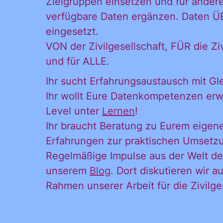
Zielgruppen einsetzen und für ander
verfügbare Daten ergänzen. Daten 
eingesetzt.
VON der Zivilgesellschaft, FÜR die Zi
und für ALLE.
Ihr sucht Erfahrungsaustausch mit G
Ihr wollt Eure Datenkompetenzen erw
Level unter
Lernen
!
Ihr braucht Beratung zu Eurem eigen
Erfahrungen zur praktischen Umsetzun
Regelmäßige Impulse aus der Welt der
Ja, ich möchte
Ja, ich
unserem
Blog
. Dort diskutieren wir 
alle
Rahmen unserer Arbeit für die Zivilges
Informationen
und
Ankündigungen