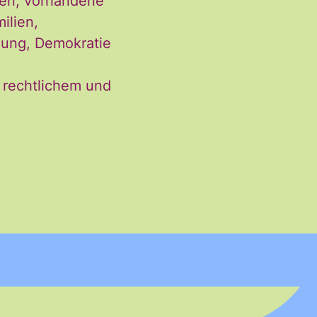
eren, vorhandene
ilien,
lung, Demokratie
 rechtlichem und
erhalten. Diese
eise zum Widerruf
rungen
gelesen und