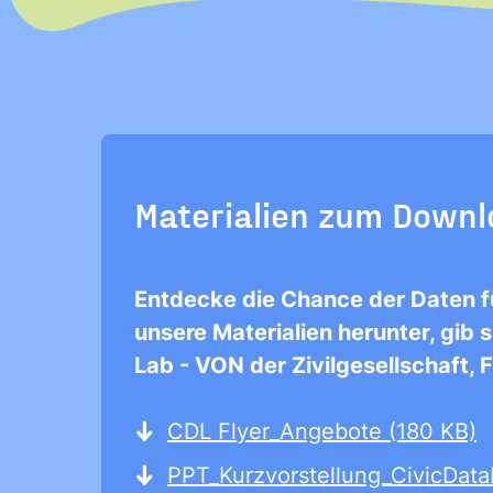
stimme diesen zu. 
ANMELDEN
Materialien zum Down
Entdecke die Chance der Daten für
unsere Materialien herunter, gib 
Lab - VON der Zivilgesellschaft, F
CDL Flyer_Angebote (180 KB)
PPT_Kurzvorstellung_CivicData