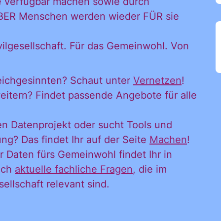
e verfügbar machen sowie durch
ÜBER Menschen werden wieder FÜR sie
vilgesellschaft. Für das Gemeinwohl. Von
leichgesinnten? Schaut unter
Vernetzen
!
eitern? Findet passende Angebote für alle
en Datenprojekt oder sucht Tools und
g? Das findet Ihr auf der Seite
Machen
!
 Daten fürs Gemeinwohl findet Ihr in
 möchte alle
auch
aktuelle fachliche Fragen
, die im
ellschaft relevant sind.