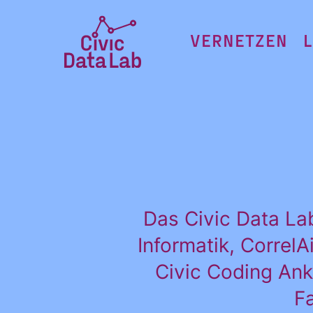
Zum
Inhalt
VERNETZEN
springen
Civic
Data
Lab
Startseite
Das Civic Data La
Informatik, Correl
Civic Coding Ank
F