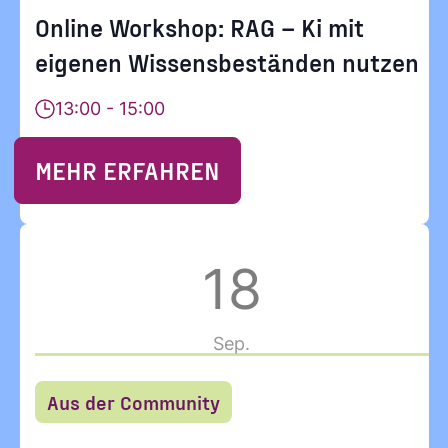
Online Workshop: RAG – Ki mit
eigenen Wissensbeständen nutzen
13:00 - 15:00
Ja, ich möchte
Ja, ich
MEHR ERFAHREN
alle
Informationen
und
möchte alle
Ankündigungen
18
des CDL direkt
in mein
Sep.
Informatione
persönliches
Postfach:
Aus der Community