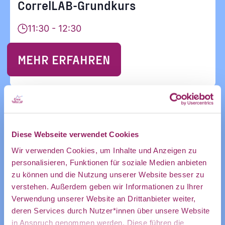
und
CorrelLAB-Grundkurs
11:30 - 12:30
Ankündigung
MEHR ERFAHREN
des CDL
22
Diese Webseite verwendet Cookies
direkt in
Sep.
Wir verwenden Cookies, um Inhalte und Anzeigen zu
personalisieren, Funktionen für soziale Medien anbieten
Aus der Community
zu können und die Nutzung unserer Website besser zu
mein
verstehen. Außerdem geben wir Informationen zu Ihrer
Verwendung unserer Website an Drittanbieter weiter,
CorrelLAB-Fokuskurs:
deren Services durch Nutzer*innen über unsere Website
Datenerhebung mit Kindern und
in Anspruch genommen werden. Diese führen die