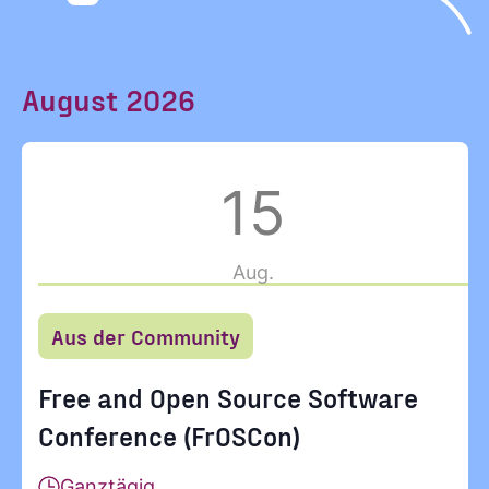
Such-
Ansichten-
und
Navigation
KONTAKT
Ansichtennavigation
August 2026
15
Aug.
Aus der Community
Free and Open Source Software
Conference (FrOSCon)
Ganztägig