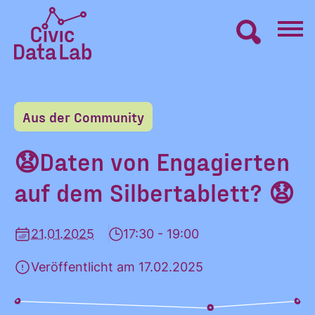
Zum
Inhalt
springen
Civic
VERNETZEN
Data
Lab
Aus der Community
Startseite
LERNEN
😧Daten von Engagierten
auf dem Silbertablett? 😧
MACHEN
21.01.2025
17:30 - 19:00
BLOG
Veröffentlicht am 17.02.2025
ÜBER UNS