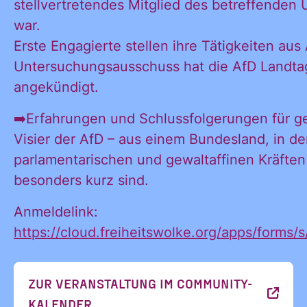
stellvertretendes Mitglied des betreffende
Ja, ich möchte
war.
Ja, ich
alle
Erste Engagierte stellen ihre Tätigkeiten au
Informationen
Untersuchungsausschuss hat die AfD Landtag
und
angekündigt.
möchte alle
Ankündigungen
des CDL direkt
➡️Erfahrungen und Schlussfolgerungen für g
in mein
Visier der AfD – aus einem Bundesland, in 
Informatione
persönliches
parlamentarischen und gewaltaffinen Kräfte
Postfach:
besonders kurz sind.
Anmeldelink:
und
https://cloud.freiheitswolke.org/apps/form
ZUR VERANSTALTUNG IM COMMUNITY-
Ankündigung
KALENDER