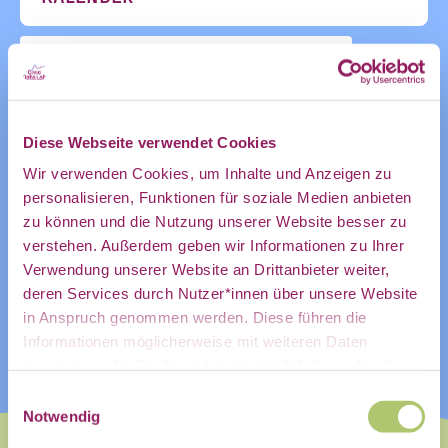
des CDL
ZUM KALENDER HINZUFÜGEN
Diese Webseite verwendet Cookies
direkt in
Wir verwenden Cookies, um Inhalte und Anzeigen zu
personalisieren, Funktionen für soziale Medien anbieten
zu können und die Nutzung unserer Website besser zu
mein
verstehen. Außerdem geben wir Informationen zu Ihrer
Verwendung unserer Website an Drittanbieter weiter,
deren Services durch Nutzer*innen über unsere Website
in Anspruch genommen werden. Diese führen die
persönliches
Informationen möglicherweise mit weiteren Daten
zusammen, die Sie ihnen bereitgestellt haben oder die
Sie im Rahmen Ihrer Nutzung der Dienste gesammelt
Einwilligungsauswahl
haben.
Notwendig