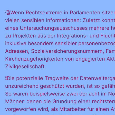
KONTAKT
🧐Wenn Rechtsextreme in Parlamenten sitze
vielen sensiblen Informationen: Zuletzt kon
eines Untersuchungsausschusses mehrere hu
zu Projekten aus der Integrations- und Flücht
inklusive besonders sensibler personenbezo
Adressen, Sozialversicherungsnummern, Fam
Kirchenzugehörigkeiten von engagierten Akt
Zivilgesellschaft.
❗️Die potenzielle Tragweite der Datenweiterg
unzureichend geschützt wurden, ist so gefähr
So waren beispielsweise zwei der acht im 
Männer, denen die Gründung einer rechtsterr
vorgeworfen wird, als Mitarbeiter für einen 