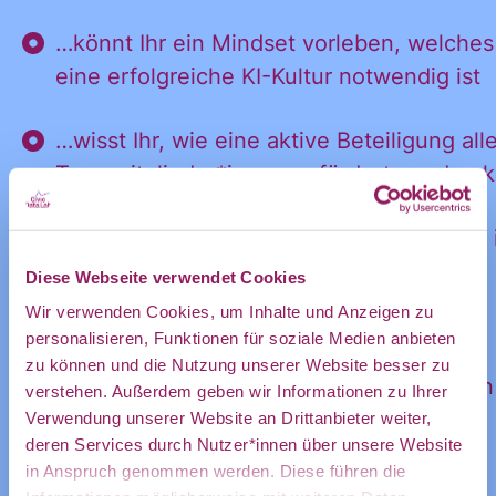
und
…könnt Ihr ein Mindset vorleben, welches
eine erfolgreiche KI-Kultur notwendig ist
Ankündigung
…wisst Ihr, wie eine aktive Beteiligung alle
Teammitglieder*innen gefördert werden 
des CDL
…könnt Ihr die Etablierung einer KI-Kultur 
Ihrer Organisation anstoßen.
Diese Webseite verwendet Cookies
direkt in
Wir verwenden Cookies, um Inhalte und Anzeigen zu
Voraussetzungen
personalisieren, Funktionen für soziale Medien anbieten
zu können und die Nutzung unserer Website besser zu
Dieser Workshop richtet sich an Personen
mein
verstehen. Außerdem geben wir Informationen zu Ihrer
einer gemeinnützigen Organisation, die
Verwendung unserer Website an Drittanbieter weiter,
deren Services durch Nutzer*innen über unsere Website
wissen, dass sie das Potenzial von KI
in Anspruch genommen werden. Diese führen die
ausschöpfen möchten und auf der Suche