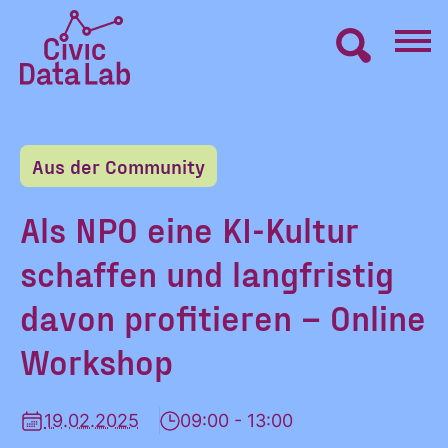
Zum
Inhalt
springen
Civic
VERNETZEN
Data
Lab
Aus der Community
Startseite
LERNEN
Als NPO eine KI-Kultur
schaffen und langfristig
MACHEN
davon profitieren – Online
BLOG
Workshop
ÜBER UNS
19.02.2025
09:00 - 13:00