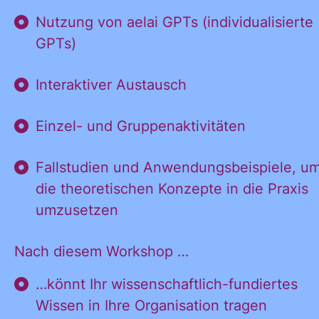
Nutzung von aelai GPTs (individualisierte
GPTs)
Interaktiver Austausch
Ja, ich möchte
Ja, ich
alle
Einzel- und Gruppenaktivitäten
Informationen
und
Fallstudien und Anwendungsbeispiele, u
möchte alle
Ankündigungen
die theoretischen Konzepte in die Praxis
des CDL direkt
umzusetzen
in mein
Informatione
persönliches
Nach diesem Workshop …
Postfach:
…könnt Ihr wissenschaftlich-fundiertes
Wissen in Ihre Organisation tragen