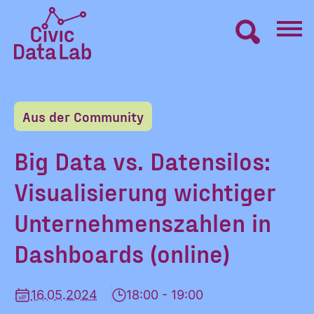
Zum
Inhalt
springen
Civic
VERNETZEN
Data
Lab
Aus der Community
Startseite
LERNEN
Big Data vs. Datensilos:
Visualisierung wichtiger
MACHEN
Unternehmenszahlen in
BLOG
Dashboards (online)
ÜBER UNS
16.05.2024
18:00 - 19:00