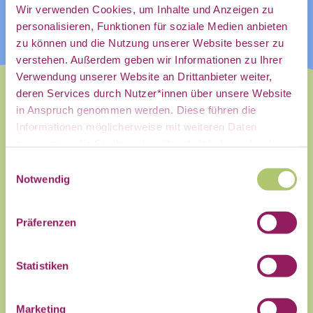
direkt in
Wir verwenden Cookies, um Inhalte und Anzeigen zu
personalisieren, Funktionen für soziale Medien anbieten
zu können und die Nutzung unserer Website besser zu
mein
verstehen. Außerdem geben wir Informationen zu Ihrer
Verwendung unserer Website an Drittanbieter weiter,
deren Services durch Nutzer*innen über unsere Website
in Anspruch genommen werden. Diese führen die
persönliches
Informationen möglicherweise mit weiteren Daten
zusammen, die Sie ihnen bereitgestellt haben oder die
Dieses Event wurde zuerst auf
Sie im Rahmen Ihrer Nutzung der Dienste gesammelt
Einwilligungsauswahl
unserer Community Plattform
haben.
Notwendig
Postfach:
gepostet. Bitte prüft die Aktualität
der Angaben auf der angegebenen
Präferenzen
Website, es kann zu kurzfristigen
Änderungen kommen!
Statistiken
Auf der Plattform trefft Ihr auf
Name
Menschen aus der Zivilgesellschaft,
Marketing