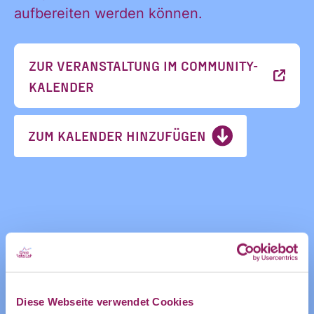
des CDL direkt
aufbereiten werden können.
in mein
Informatione
persönliches
ZUR VERANSTALTUNG IM COMMUNITY-
Postfach:
KALENDER
und
ZUM KALENDER HINZUFÜGEN
Ankündigung
des CDL
Diese Webseite verwendet Cookies