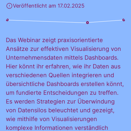
Veröffentlicht am 17.02.2025
KONTAKT
Das Webinar zeigt praxisorientierte
Ansätze zur effektiven Visualisierung von
Unternehmensdaten mittels Dashboards.
Hier könnt ihr erfahren, wie ihr Daten aus
verschiedenen Quellen integrieren und
übersichtliche Dashboards erstellen könnt,
Ja, ich möchte
um fundierte Entscheidungen zu treffen.
Ja, ich
alle
Es werden Strategien zur Überwindung
Informationen
von Datensilos beleuchtet und gezeigt,
und
wie mithilfe von Visualisierungen
möchte alle
Ankündigungen
komplexe Informationen verständlich