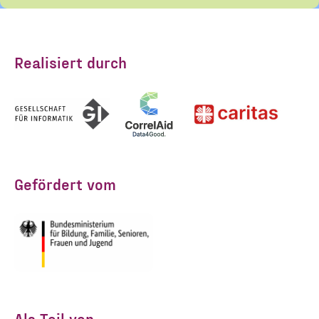
erhalten. Diese Einwilligung
kann ich jederzeit widerrufen.
Ich habe die Hinweise zum
Realisiert durch
Widerruf und der Verarbeitung
der Daten in den
Datenschutzvereinbarungen
gelesen und stimme diesen zu.
*
Gefördert vom
ANMELDEN
Als Teil von