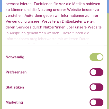
personalisieren, Funktionen für soziale Medien anbieten
zu können und die Nutzung unserer Website besser zu
mein
verstehen. Außerdem geben wir Informationen zu Ihrer
Verwendung unserer Website an Drittanbieter weiter,
deren Services durch Nutzer*innen über unsere Website
in Anspruch genommen werden. Diese führen die
persönliches
Informationen möglicherweise mit weiteren Daten
Dieses Event wurde zuerst auf
zusammen, die Sie ihnen bereitgestellt haben oder die
unserer Community Plattform
Sie im Rahmen Ihrer Nutzung der Dienste gesammelt
Einwilligungsauswahl
gepostet. Bitte prüft die Aktualität
haben.
Notwendig
Postfach:
der Angaben auf der angegebenen
Website, es kann zu kurzfristigen
Präferenzen
Änderungen kommen!
Auf der Plattform trefft Ihr auf
Statistiken
Menschen aus der Zivilgesellschaft,
Name
mit denen Ihr Euch zu Daten für das
Marketing
Gemeinwohl austauschen könnt –