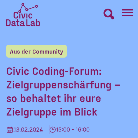
Zum
Inhalt
springen
Civic
VERNETZEN
Data
Lab
Aus der Community
Startseite
LERNEN
Civic Coding-Forum:
Zielgruppenschärfung –
MACHEN
so behaltet ihr eure
BLOG
Zielgruppe im Blick
ÜBER UNS
13.02.2024
15:00 - 16:00