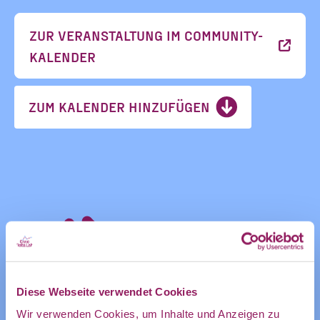
in mein
Informatione
ZUR VERANSTALTUNG IM COMMUNITY-
persönliches
KALENDER
Postfach:
und
ZUM KALENDER HINZUFÜGEN
Ankündigung
des CDL
Diese Webseite verwendet Cookies
direkt in
Wir verwenden Cookies, um Inhalte und Anzeigen zu