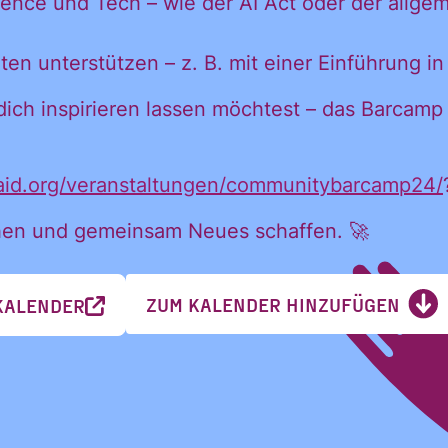
ience und Tech – wie der AI Act oder der allge
in mein persönl
ten unterstützen – z. B. mit einer Einführung in
h:
dich inspirieren lassen möchtest – das Barcamp
laid.org/veranstaltungen/communitybarcamp24/
chen und gemeinsam Neues schaffen. 🚀
ZUM KALENDER HINZUFÜGEN
KALENDER
Nachname
Nachname