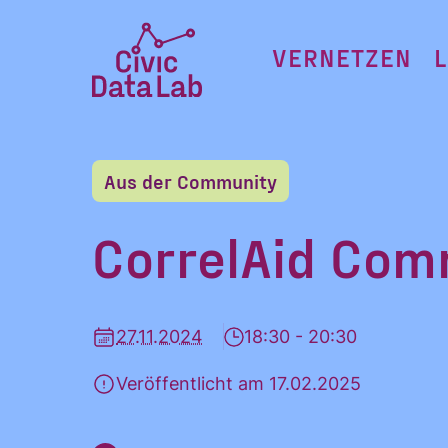
Zum
Inhalt
VERNETZEN
springen
Civic
Data
Lab
Aus der Community
Startseite
CorrelAid Co
27.11.2024
18:30 - 20:30
Veröffentlicht am 17.02.2025