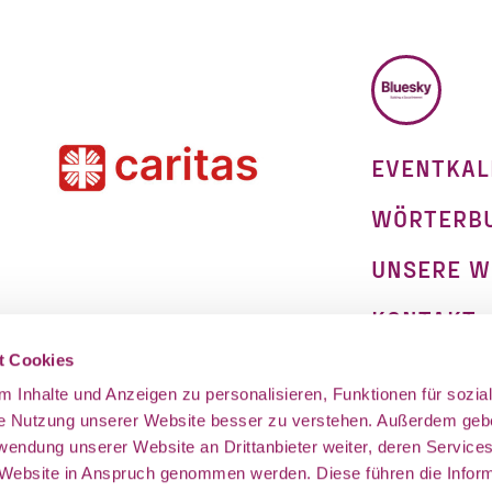
BLUESKY
EVENTKAL
WÖRTERB
UNSERE W
KONTAKT
on
t Cookies
IMPRESSU
 Inhalte und Anzeigen zu personalisieren, Funktionen für sozia
DATENSCH
ie Nutzung unserer Website besser zu verstehen. Außerdem geb
rwendung unserer Website an Drittanbieter weiter, deren Service
 Website in Anspruch genommen werden. Diese führen die Infor