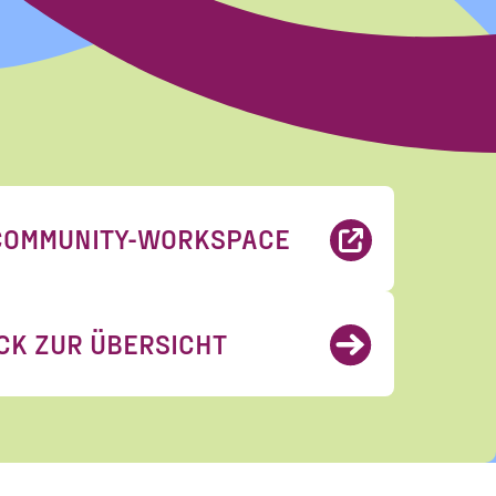
COMMUNITY-WORKSPACE
erhalten. Diese
eise zum Widerruf
rungen
gelesen und
CK ZUR ÜBERSICHT