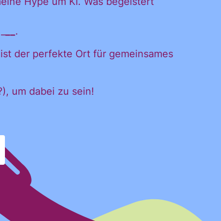
meine Hype um KI. Was begeistert
iches
 _
__
.
 ist der perfekte Ort für gemeinsames
?), um dabei zu sein!