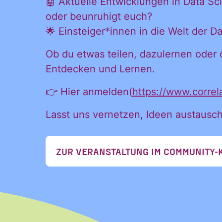
🤖 Aktuelle Entwicklungen in Data Sc
direkt 
oder beunruhigt euch?
🌟 Einsteiger*innen in die Welt der Da
Postfac
Ob du etwas teilen, dazulernen oder 
Entdecken und Lernen.
👉 Hier anmelden(
https://www.corre
Lasst uns vernetzen, Ideen austaus
Name
ZUR VERANSTALTUNG IM COMMUNITY-
Vorname
Vorname