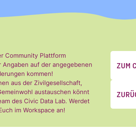
er Community Plattform
ZUM 
 der Angaben auf der angegebenen
 Newsletter des Civic Data Lab per E-Mail 
Änderungen kommen!
ch jederzeit widerrufen. Ich habe die Hinw
hen aus der Zivilgesellschaft,
ng der Daten in den
Datenschutzvereinba
 Gemeinwohl austauschen könnt
ZURÜ
*
eam des Civic Data Lab. Werdet
 Euch im Workspace an!