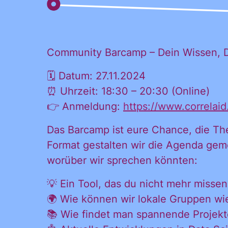
Community Barcamp – Dein Wissen,
🗓 Datum: 27.11.2024
Ja, ich möchte
⏰ Uhrzeit: 18:30 – 20:30 (Online)
Ja, ich
alle
👉 Anmeldung:
https://www.correlai
Informationen
Das Barcamp ist eure Chance, die Th
und
Inform
Format gestalten wir die Agenda geme
Ankündigungen
worüber wir sprechen könnten:
des CDL direkt
in mein
💡 Ein Tool, das du nicht mehr misse
Ankünd
persönliches
🌍 Wie können wir lokale Gruppen wi
Postfach:
📚 Wie findet man spannende Projekte