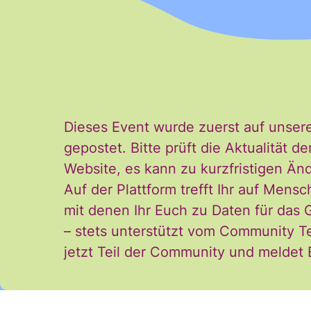
E-Mail
*
Dieses Event wurde zuerst auf unser
gepostet. Bitte prüft die Aktualität
Ja, ich möchte den
Einwilligung
Website, es kann zu kurzfristigen 
Einwilligung kann i
Auf der Plattform trefft Ihr auf Mensc
*
und der Verarbeitu
mit denen Ihr Euch zu Daten für das
stimme diesen zu. 
– stets unterstützt vom Community T
jetzt Teil der Community und meldet
ANMELDEN