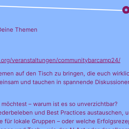
 Deine Themen
 möchte alle
d.org/veranstaltungen/communitybarcamp24/
emen auf den Tisch zu bringen, die euch wirkl
ationen und
insam und tauchen in spannende Diskussionen e
n möchtest – warum ist es so unverzichtbar?
igungen des C
ederbeleben und Best Practices austauschen, u
 für lokale Gruppen – oder welche Erfolgsrezep