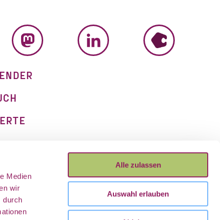
MASTODON
LINKEDIN
HUMHUB
ENDER
UCH
ERTE
M
Alle zulassen
le Medien
UTZ
en wir
Auswahl erlauben
s durch
mationen