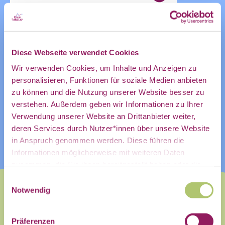
des CDL
Diese Webseite verwendet Cookies
direkt in
Wir verwenden Cookies, um Inhalte und Anzeigen zu
personalisieren, Funktionen für soziale Medien anbieten
zu können und die Nutzung unserer Website besser zu
mein
verstehen. Außerdem geben wir Informationen zu Ihrer
Verwendung unserer Website an Drittanbieter weiter,
deren Services durch Nutzer*innen über unsere Website
in Anspruch genommen werden. Diese führen die
persönliches
Informationen möglicherweise mit weiteren Daten
zusammen, die Sie ihnen bereitgestellt haben oder die
Sie im Rahmen Ihrer Nutzung der Dienste gesammelt
Einwilligungsauswahl
haben.
Notwendig
Postfach:
Präferenzen