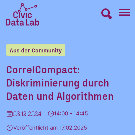
Zum
Inhalt
springen
Civic
VERNETZEN
Data
Lab
Aus der Community
Startseite
LERNEN
CorrelCompact:
Diskriminierung durch
MACHEN
Daten und Algorithmen
BLOG
03.12.2024
14:00 - 14:45
ÜBER UNS
Veröffentlicht am 17.02.2025