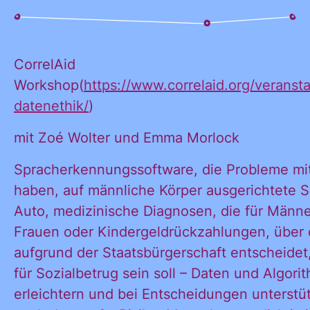
KONTAKT
CorrelAid
Workshop(
https://www.correlaid.org/veranst
datenethik/
)
mit Zoé Wolter und Emma Morlock
Spracherkennungssoftware, die Probleme m
haben, auf männliche Körper ausgerichtete S
Auto, medizinische Diagnosen, die für Männer
Frauen oder Kindergeldrückzahlungen, über 
aufgrund der Staatsbürgerschaft entscheidet
für Sozialbetrug sein soll – Daten und Algor
erleichtern und bei Entscheidungen unterstü
Ja, ich möchte