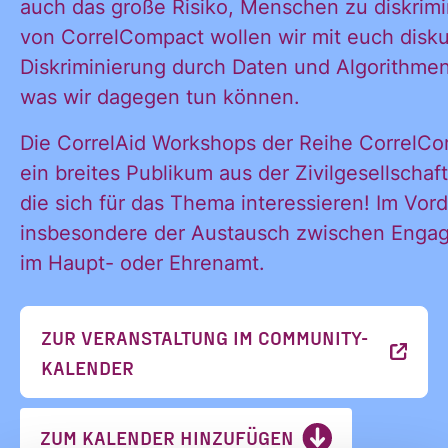
Ja, ich
auch das große Risiko, Menschen zu diskrimin
alle
von CorrelCompact wollen wir mit euch diskut
Informationen
Diskriminierung durch Daten und Algorithm
und
möchte alle
was wir dagegen tun können.
Ankündigungen
des CDL direkt
Die CorrelAid Workshops der Reihe CorrelCom
in mein
ein breites Publikum aus der Zivilgesellschaft
Informatione
persönliches
die sich für das Thema interessieren! Im Vor
Postfach:
insbesondere der Austausch zwischen Engag
im Haupt- oder Ehrenamt.
und
ZUR VERANSTALTUNG IM COMMUNITY-
KALENDER
Ankündigung
ZUM KALENDER HINZUFÜGEN