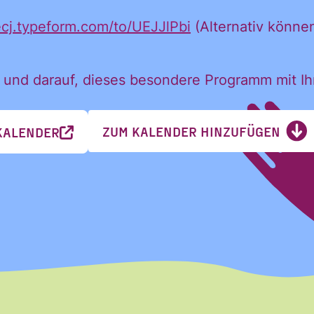
ecj.typeform.com/to/UEJJlPbi
(Alternativ könne
h:
 und darauf, dieses besondere Programm mit I
ZUM KALENDER HINZUFÜGEN
KALENDER
Nachname
Nachname