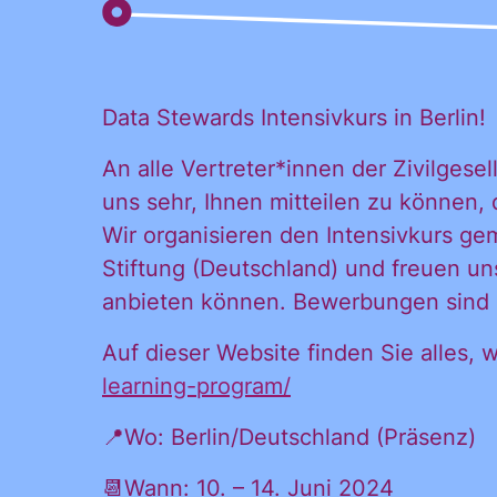
Data Stewards Intensivkurs in Berlin!
Ja, ich möchte
Ja, ich
alle
An alle Vertreter*innen der Zivilgese
Informationen
uns sehr, Ihnen mitteilen zu können, 
und
Wir organisieren den Intensivkurs g
Inform
Ankündigungen
Stiftung (Deutschland) und freuen un
des CDL direkt
anbieten können. Bewerbungen sind ab
in mein
Ankünd
persönliches
Auf dieser Website finden Sie alles
Postfach:
learning-program/
📍Wo: Berlin/Deutschland (Präsenz)
direkt 
📆Wann: 10. – 14. Juni 2024