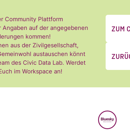
er Community Plattform
ZUM 
 der Angaben auf der angegebenen
Änderungen kommen!
hen aus der Zivilgesellschaft,
 Newsletter des Civic Data Lab per E-Mail 
 Gemeinwohl austauschen könnt
ZURÜ
ch jederzeit widerrufen. Ich habe die Hinw
eam des Civic Data Lab. Werdet
ng der Daten in den
Datenschutzvereinba
 Euch im Workspace an!
*
BLUESKY