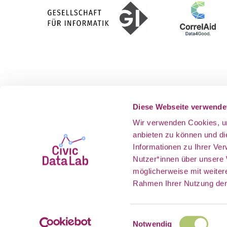
Gefördert vom
Als Teil v
Diese Webseite verwende
Wir verwenden Cookies, um
anbieten zu können und d
Informationen zu Ihrer Ve
Nutzer*innen über unsere
möglicherweise mit weiter
Rahmen Ihrer Nutzung der
Einwilligungsauswahl
Notwendig