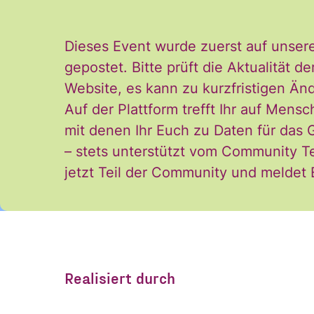
Dieses Event wurde zuerst auf unser
gepostet. Bitte prüft die Aktualität
Website, es kann zu kurzfristigen 
Auf der Plattform trefft Ihr auf Mensc
Ja, ich möchte den
Einwilligung
mit denen Ihr Euch zu Daten für das
Einwilligung kann i
– stets unterstützt vom Community T
*
und der Verarbeitu
jetzt Teil der Community und meldet
stimme diesen zu. 
ANMELDEN
Realisiert durch