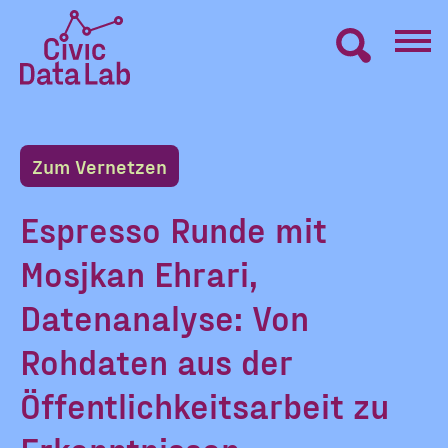
Zum
Inhalt
springen
Civic
VERNETZEN
Data
Lab
Zum Vernetzen
Startseite
LERNEN
Espresso Runde mit
Mosjkan Ehrari,
MACHEN
Datenanalyse: Von
BLOG
Rohdaten aus der
Öffentlichkeitsarbeit zu
ÜBER UNS