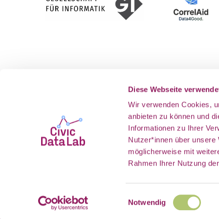
Gefördert vom
Als Teil v
Diese Webseite verwende
Wir verwenden Cookies, um
anbieten zu können und d
Informationen zu Ihrer Ve
Nutzer*innen über unsere
möglicherweise mit weiter
Rahmen Ihrer Nutzung der
Einwilligungsauswahl
Tauscht euch mit der aktiven Online Com
Notwendig