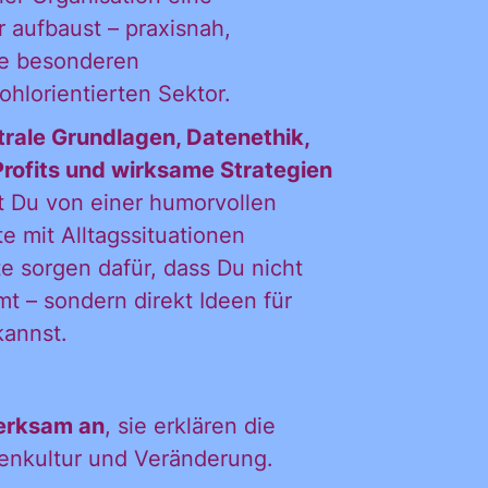
 aufbaust – praxisnah,
die besonderen
DL
lorientierten Sektor.
trale Grundlagen, Datenethik,
Profits und wirksame Strategien
iches
st Du von einer humorvollen
te mit Alltagssituationen
e sorgen dafür, dass Du nicht
t – sondern direkt Ideen für
kannst.
merksam an
, sie erklären die
enkultur und Veränderung.