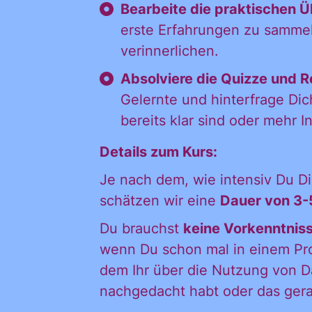
Bearbeite die praktischen 
Nachname
erste Erfahrungen zu sammel
verinnerlichen.
Absolviere die Quizze und R
Nachname
Gelernte und hinterfrage Dich
bereits klar sind oder mehr 
Details zum Kurs:
Je nach dem, wie intensiv Du Di
schätzen wir eine
Dauer von 3-
Du brauchst
keine Vorkenntniss
wenn Du schon mal in einem Proj
 Newsletter des Civic Data Lab per E-Mail 
dem Ihr über die Nutzung von 
ch jederzeit widerrufen. Ich habe die Hinw
nachgedacht habt oder das gera