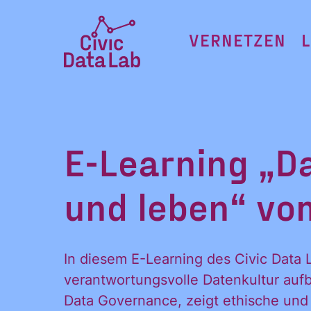
Zum
Inhalt
VERNETZEN
springen
Civic
Data
Lab
Startseite
E-Learning „D
und leben“ vo
In diesem E-Learning des Civic Data 
verantwortungsvolle Datenkultur aufb
Data Governance, zeigt ethische und 