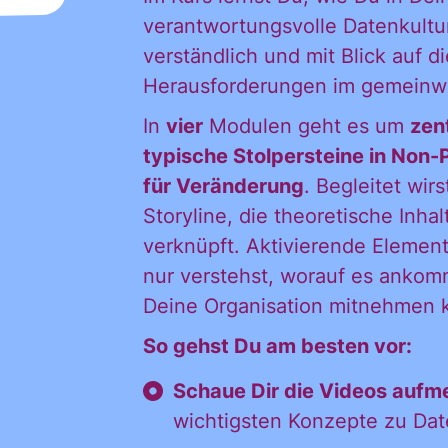
ationen und
verantwortungsvolle Datenkultur
verständlich und mit Blick auf 
igungen des C
Herausforderungen im gemeinwoh
In
vier
Modulen geht es um
zen
typische Stolpersteine in Non-
in mein persönl
für Veränderung
. Begleitet wir
Storyline, die theoretische Inhal
verknüpft. Aktivierende Element
h:
nur verstehst, worauf es ankomm
Deine Organisation mitnehmen 
So gehst Du am besten vor:
Schaue Dir die Videos auf
wichtigsten Konzepte zu Dat