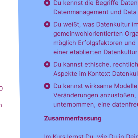
Du kennst die Begriffe Datenk
Datenmanagement und Data
Du weißt, was Datenkultur im
gemeinwohlorientierten Organ
möglich Erfolgsfaktoren und
einer etablierten Datenkultur
Du kannst ethische, rechtli
Aspekte im Kontext Datenkul
Du kennst wirksame Modelle
0
Veränderungen anzustoßen, u
 möchte alle
unternommen, eine datenfreu
n
Zusammenfassung
Im Kurs lernst Du, wie Du in Dei