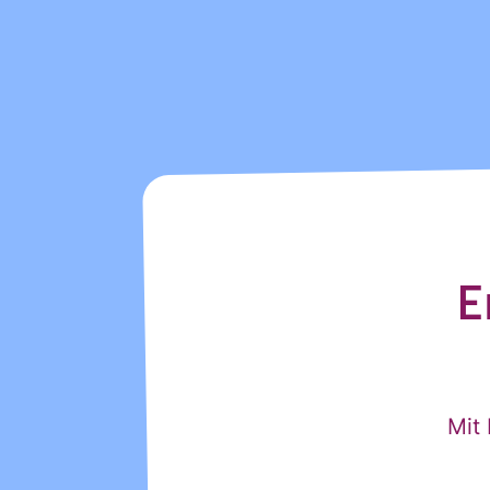
und der Verarbeitu
stimme diesen zu. 
ANMELDEN
E
Mit 