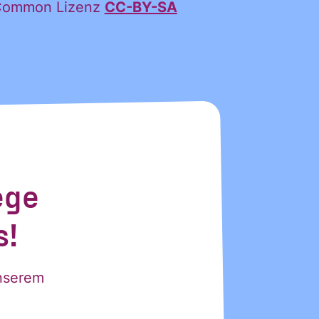
rungen
gelesen und
e Common Lizenz
CC-BY-SA
ege
s!
unserem