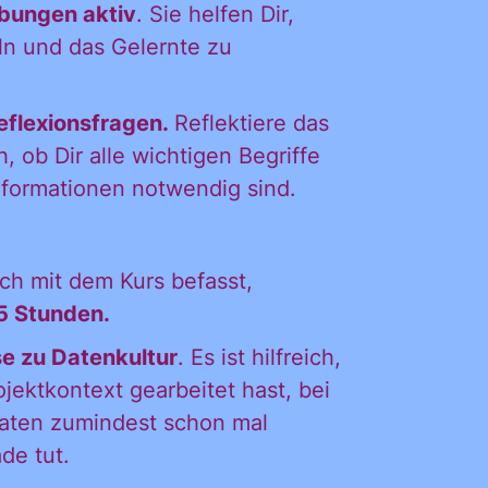
Übungen aktiv
. Sie helfen Dir,
n und das Gelernte zu
eflexionsfragen.
Reflektiere das
, ob Dir alle wichtigen Begriffe
Informationen notwendig sind.
ch mit dem Kurs befasst,
5 Stunden.
e zu Datenkultur
. Es ist hilfreich,
ektkontext gearbeitet hast, bei
erhalten. Diese
Daten zumindest schon mal
eise zum Widerruf
de tut.