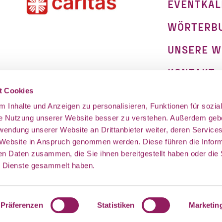
EVENTKAL
WÖRTERB
UNSERE W
KONTAKT
on
t Cookies
IMPRESSU
 Inhalte und Anzeigen zu personalisieren, Funktionen für sozia
DATENSCH
ie Nutzung unserer Website besser zu verstehen. Außerdem geb
rwendung unserer Website an Drittanbieter weiter, deren Service
 Website in Anspruch genommen werden. Diese führen die Infor
en Daten zusammen, die Sie ihnen bereitgestellt haben oder die 
 Dienste gesammelt haben.
munity aus oder nehmt an unseren Offline Events tei
Präferenzen
Statistiken
Marketin