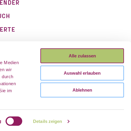
ENDER
UCH
ERTE
M
Alle zulassen
le Medien
UTZ
en wir
Auswahl erlauben
g
s durch
mationen
Ablehnen
Sie im
Z
u
m
S
e
i
t
e
n
n
f
a
n
s
c
r
o
l
l
e
l.
g
Details zeigen