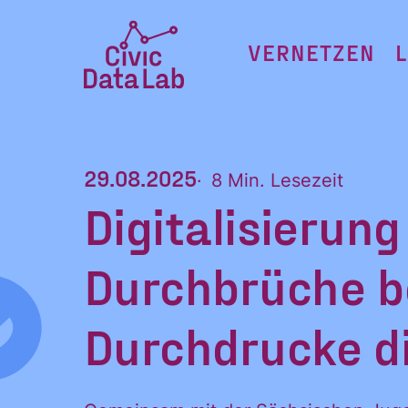
Zum
Inhalt
VERNETZEN
springen
Civic
Data
Lab
29.08.2025
8 Min. Lesezeit
Startseite
Digitalisierung
Durchbrüche be
Durchdrucke di