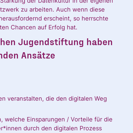
Stärkung der Datenkultur in der eigenen
Nachname
etzwerk zu arbeiten. Auch wenn diese
rausfordernd erscheint, so herrschte
esten Chancen auf Erfolg hat.
Nachname
chen Jugendstiftung haben
enden Ansätze
n veranstalten, die den digitalen Weg
 Newsletter des Civic Data Lab per E-Mail 
, welche Einsparungen / Vorteile für die
ch jederzeit widerrufen. Ich habe die Hinw
r*innen durch den digitalen Prozess
ng der Daten in den
Datenschutzvereinba