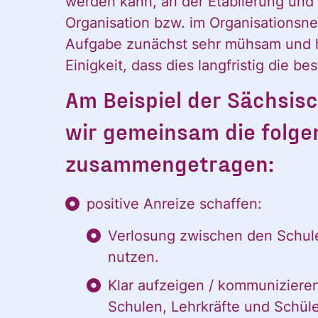
werden kann, an der Etablierung und 
Vorname
Organisation bzw. im Organisationsn
Aufgabe zunächst sehr mühsam und he
Einigkeit, dass dies langfristig die b
Vorname
Am Beispiel der Sächsis
wir gemeinsam die folg
E-Mail
*
zusammengetragen:
positive Anreize schaffen:
Verlosung zwischen den Schule
nutzen.
Ja, ich möchte den
Einwilligung
Klar aufzeigen / kommunizieren
Einwilligung kann i
*
Schulen, Lehrkräfte und Schüle
und der Verarbeitu