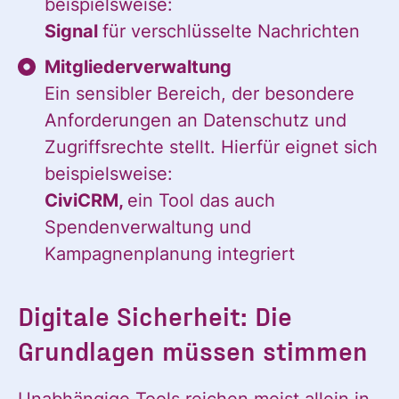
beispielsweise:
Signal
für verschlüsselte Nachrichten
Ja, ich möchte
Ja, ich
Mitgliederverwaltung
alle
Ein sensibler Bereich, der besondere
Informationen
Anforderungen an Datenschutz und
und
möchte alle
Zugriffsrechte stellt. Hierfür eignet sich
Ankündigungen
beispielsweise:
des CDL direkt
CiviCRM,
ein Tool das auch
in mein
Informatione
Spendenverwaltung und
persönliches
Kampagnenplanung integriert
Postfach:
Digitale Sicherheit: Die
und
Grundlagen müssen stimmen