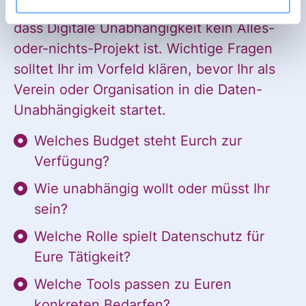
Project“ hat im Espresso-Talk klargemacht,
dass Digitale Unabhängigkeit kein Alles-
oder-nichts-Projekt ist. Wichtige Fragen
solltet Ihr im Vorfeld klären, bevor Ihr als
Verein oder Organisation in die Daten-
Ja, ich möchte den Newsletter
Einwilligung
Unabhängigkeit startet.
des Civic Data Lab per E-Mail
*
erhalten. Diese Einwilligung
Welches Budget steht Eurch zur
kann ich jederzeit widerrufen.
Verfügung?
Ich habe die Hinweise zum
Wie unabhängig wollt oder müsst Ihr
Widerruf und der Verarbeitung
sein?
der Daten in den
Welche Rolle spielt Datenschutz für
Datenschutzvereinbarungen
Eure Tätigkeit?
gelesen und stimme diesen zu.
*
Welche Tools passen zu Euren
konkreten Bedarfen?