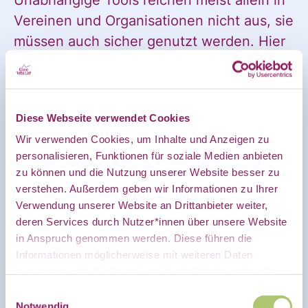
Ankündigung
Unabhängige Tools reichen meist allein in
Vereinen und Organisationen nicht aus, sie
müssen auch sicher genutzt werden. Hier
des CDL
haben wir ein paar grundlegende
Maßnahmen für Euch zusammengestellt:
Starke, unterschiedliche Passwörter für
Diese Webseite verwendet Cookies
direkt in
alle Dienste einsetzten.
Wir verwenden Cookies, um Inhalte und Anzeigen zu
personalisieren, Funktionen für soziale Medien anbieten
Passwortmanager wie
Bitwarden
zu können und die Nutzung unserer Website besser zu
helfen bei der Verwaltung und
mein
verstehen. Außerdem geben wir Informationen zu Ihrer
Generierung von Passwörtern.
Verwendung unserer Website an Drittanbieter weiter,
deren Services durch Nutzer*innen über unsere Website
Wachsamkeit bei E-Mails ist notwendig.
in Anspruch genommen werden. Diese führen die
persönliches
Informationen möglicherweise mit weiteren Daten
Phishing-Mails erkennen und direkt
zusammen, die Sie ihnen bereitgestellt haben oder die
melden.
Sie im Rahmen Ihrer Nutzung der Dienste gesammelt
Einwilligungsauswahl
Eine klare und verständliche
haben.
Notwendig