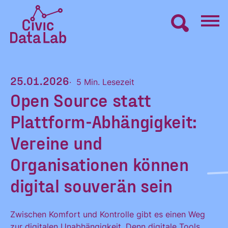
Zum
Inhalt
springen
Civic
VERNETZEN
Data
25.01.2026
Lab
5 Min. Lesezeit
Open Source statt
Startseite
LERNEN
Plattform-Abhängigkeit:
MACHEN
Vereine und
Organisationen können
BLOG
digital souverän sein
ÜBER UNS
Zwischen Komfort und Kontrolle gibt es einen Weg
zur digitalen Unabhängigkeit. Denn digitale Tools