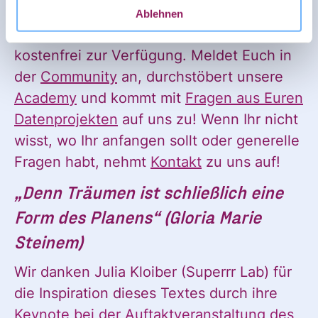
Daten herauszuholen.
Ablehnen
Unsere Angebote stehen Euch deshalb
kostenfrei zur Verfügung. Meldet Euch in
der
Community
an, durchstöbert unsere
Academy
und kommt mit
Fragen aus Euren
Datenprojekten
auf uns zu! Wenn Ihr nicht
Ja, ich möchte den Newsletter
Einwilligung
wisst, wo Ihr anfangen sollt oder generelle
des Civic Data Lab per E-Mail
*
erhalten. Diese Einwilligung
Fragen habt, nehmt
Kontakt
zu uns auf!
kann ich jederzeit widerrufen.
„Denn Träumen ist schließlich eine
Ich habe die Hinweise zum
Form des Planens“ (Gloria Marie
Widerruf und der Verarbeitung
Steinem)
der Daten in den
Datenschutzvereinbarungen
Wir danken Julia Kloiber (Superrr Lab) für
gelesen und stimme diesen zu.
die Inspiration dieses Textes durch ihre
*
Keynote bei der Auftaktveranstaltung des