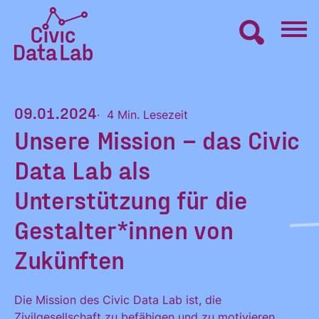
Zum
Inhalt
springen
Civic
VERNETZEN
Data
09.01.2024
Lab
4 Min. Lesezeit
Unsere Mission – das Civic
Startseite
LERNEN
Data Lab als
MACHEN
Unterstützung für die
Gestalter*innen von
BLOG
Zukünften
ÜBER UNS
Die Mission des Civic Data Lab ist, die
Zivilgesellschaft zu befähigen und zu motivieren,