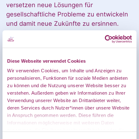
versetzen neue Lösungen für
Ankündigung
gesellschaftliche Probleme zu entwickeln
und damit neue Zukünfte zu ersinnen.
des CDL
„Zukunft, existiert nicht im Singular,
sondern im Plural. Es gibt viele Zukünfte,
die nebeneinander koexistieren. Ein
Diese Webseite verwendet Cookies
Kompass der zivilgesellschaftlichen
direkt in
Wir verwenden Cookies, um Inhalte und Anzeigen zu
Organisationen, die sie in ihrer
personalisieren, Funktionen für soziale Medien anbieten
`Zuküftearbeit´ leiten muss, sind ihre die
zu können und die Nutzung unserer Website besser zu
Werte.“
(Julia Kloiber)
mein
verstehen. Außerdem geben wir Informationen zu Ihrer
Verwendung unserer Website an Drittanbieter weiter,
Im Kleinen umsetzen, wovon wir
deren Services durch Nutzer*innen über unsere Website
in Anspruch genommen werden. Diese führen die
im Großen träumen
persönliches
Informationen möglicherweise mit weiteren Daten
zusammen, die Sie ihnen bereitgestellt haben oder die
„Ohne Träumen und Imagination werden
Sie im Rahmen Ihrer Nutzung der Dienste gesammelt