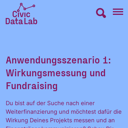
Zum
Inhalt
springen
Civic
VERNETZEN
Data
Lab
Startseite
LERNEN
Anwendungsszenario 1:
Wirkungsmessung und
MACHEN
Fundraising
BLOG
Du bist auf der Suche nach einer
Weiterfinanzierung und möchtest dafür die
ÜBER UNS
Wirkung Deines Projekts messen und an