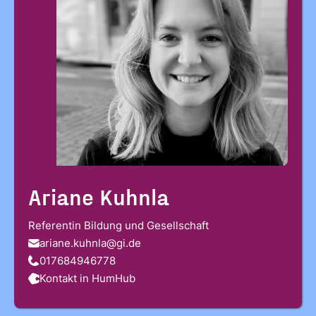
gelesen und stimme diesen zu.
*
ANMELDEN
Ariane Kuhnla
Referentin Bildung und Gesellschaft
ariane.kuhnla@gi.de
017684946778
Kontakt in HumHub