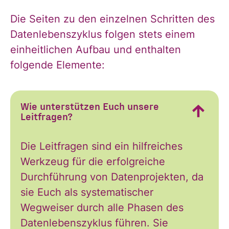
Die Seiten zu den einzelnen Schritten des
Datenlebenszyklus folgen stets einem
einheitlichen Aufbau und enthalten
folgende Elemente:
Ja, ich möchte
Ja, ich
alle
Informationen
Wie unterstützen Euch unsere
und
Leitfragen?
möchte alle
Ankündigungen
des CDL direkt
Die Leitfragen sind ein hilfreiches
in mein
Werkzeug für die erfolgreiche
Informatione
persönliches
Durchführung von Datenprojekten, da
Postfach:
sie Euch als systematischer
Wegweiser durch alle Phasen des
Datenlebenszyklus führen. Sie