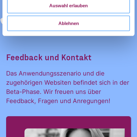
E-Mail
*
Auswahl erlauben
Ablehnen
Feedback und Kontakt
Ja, ich möchte den Newsletter
Einwilligung
Das Anwendungsszenario und die
des Civic Data Lab per E-Mail
*
zugehörigen Websiten befindet sich in der
erhalten. Diese Einwilligung
Beta-Phase. Wir freuen uns über
kann ich jederzeit widerrufen.
Feedback, Fragen und Anregungen!
Ich habe die Hinweise zum
Widerruf und der Verarbeitung
der Daten in den
Datenschutzvereinbarungen