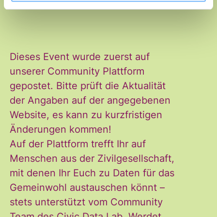
Dieses Event wurde zuerst auf
Ja, ich möchte den Newsletter
Einwilligung
unserer Community Plattform
des Civic Data Lab per E-Mail
*
gepostet. Bitte prüft die Aktualität
erhalten. Diese Einwilligung
der Angaben auf der angegebenen
kann ich jederzeit widerrufen.
Website, es kann zu kurzfristigen
Ich habe die Hinweise zum
Änderungen kommen!
Widerruf und der Verarbeitung
Auf der Plattform trefft Ihr auf
der Daten in den
Menschen aus der Zivilgesellschaft,
Datenschutzvereinbarungen
mit denen Ihr Euch zu Daten für das
gelesen und stimme diesen zu.
Gemeinwohl austauschen könnt –
*
stets unterstützt vom Community
Team des Civic Data Lab. Werdet