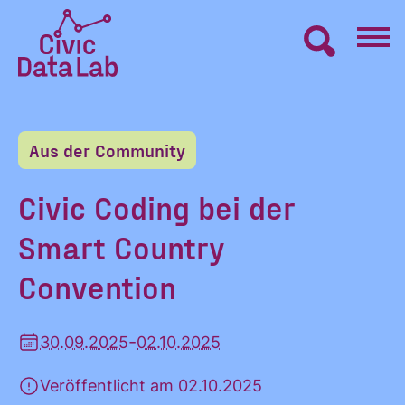
Zum
Inhalt
springen
Civic
VERNETZEN
Data
Lab
Aus der Community
Startseite
LERNEN
Civic Coding bei der
Smart Country
MACHEN
Convention
BLOG
-
30.09.2025
02.10.2025
ÜBER UNS
Veröffentlicht am 02.10.2025