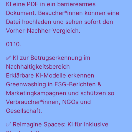
KI eine PDF in ein barrierearmes
Ja, ich möchte
Dokument. Besucher*innen können eine
Ja, ich
alle
Datei hochladen und sehen sofort den
Informationen
Vorher-Nachher-Vergleich.
und
möchte alle
01.10.
Ankündigungen
des CDL direkt
✅ KI zur Betrugserkennung im
in mein
Nachhaltigkeitsbereich
Informatione
persönliches
Erklärbare KI-Modelle erkennen
Postfach:
Greenwashing in ESG-Berichten &
Marketingkampagnen und schützen so
und
Verbraucher*innen, NGOs und
Gesellschaft.
✅ Reimagine Spaces: KI für inklusive