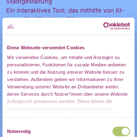
Ankündigung
Stadtgestaltung
Ein interaktives Tool, das mithilfe von KI-
Ideen für öffentliche Räume generiert.
des CDL
Bürger*innen können gemeinsam
Szenarien entwickeln, um Städte
lebenswerter, nachhaltiger und
Diese Webseite verwendet Cookies
direkt in
partizipativer zu gestalten.
Wir verwenden Cookies, um Inhalte und Anzeigen zu
personalisieren, Funktionen für soziale Medien anbieten
👉 Komm vorbei, entdecke die Projekte,
zu können und die Nutzung unserer Website besser zu
unsere Initiative und ihre Angebote & lasst
mein
verstehen. Außerdem geben wir Informationen zu Ihrer
Verwendung unserer Website an Drittanbieter weiter,
uns in den Austausch kommen.
deren Services durch Nutzer*innen über unsere Website
in Anspruch genommen werden. Diese führen die
Weitere Informationen findest du hier:
persönliches
Informationen möglicherweise mit weiteren Daten
https://www.smartcountry.berlin/de
zusammen, die Sie ihnen bereitgestellt haben oder die
Sie im Rahmen Ihrer Nutzung der Dienste gesammelt
Einwilligungsauswahl
haben.
Notwendig
ZUR VERANSTALTUNG IM COMMUNITY-