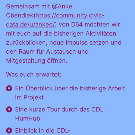
Gemeinsam mit @Anke
Obendiek(
https://community.civic-
data.de/u/ankeo/
) von D64 möchten wir
mit euch auf die bisherigen Aktivitäten
zurückblicken, neue Impulse setzen und
den Raum für Austausch und
Mitgestaltung öffnen.
Was euch erwartet:
Ein Überblick über die bisherige Arbeit
im Projekt
Eine kurze Tour durch das CDL
Ja, ich möchte
HumHub
Ja, ich
alle
Einblick in die CDL-
Informationen