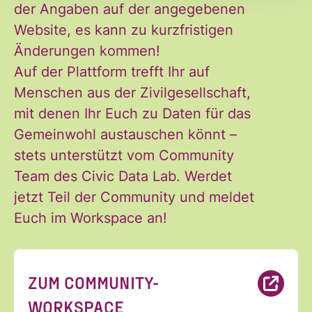
der Angaben auf der angegebenen
Ja, ich möchte den Newsletter
Einwilligung
Website, es kann zu kurzfristigen
des Civic Data Lab per E-Mail
*
Änderungen kommen!
erhalten. Diese Einwilligung
Auf der Plattform trefft Ihr auf
kann ich jederzeit widerrufen.
Menschen aus der Zivilgesellschaft,
Ich habe die Hinweise zum
mit denen Ihr Euch zu Daten für das
Widerruf und der Verarbeitung
Gemeinwohl austauschen könnt –
der Daten in den
stets unterstützt vom Community
Datenschutzvereinbarungen
Team des Civic Data Lab. Werdet
gelesen und stimme diesen zu.
jetzt Teil der Community und meldet
*
Euch im Workspace an!
ANMELDEN
ZUM COMMUNITY-
WORKSPACE