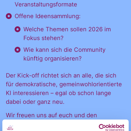
Veranstaltungsformate
und
möchte alle
Offene Ideensammlung:
Ankündigungen
des CDL direkt
Welche Themen sollen 2026 im
in mein
Fokus stehen?
Informatione
persönliches
Wie kann sich die Community
Postfach:
künftig organisieren?
und
Der Kick-off richtet sich an alle, die sich
für demokratische, gemeinwohlorientierte
KI interessieren – egal ob schon lange
Ankündigung
dabei oder ganz neu.
Wir freuen uns auf euch und den
gemeinsamen Austausch!