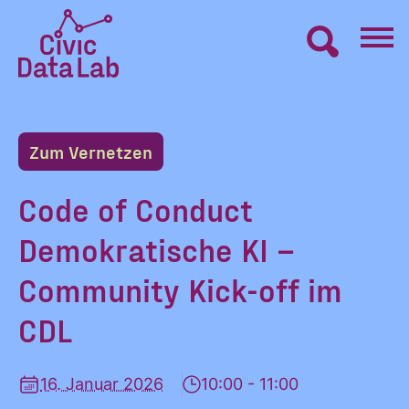
Zum
Inhalt
springen
Civic
VERNETZEN
Data
Lab
Zum Vernetzen
Startseite
LERNEN
Code of Conduct
Demokratische KI –
MACHEN
Community Kick-off im
BLOG
CDL
ÜBER UNS
16. Januar 2026
10:00 - 11:00