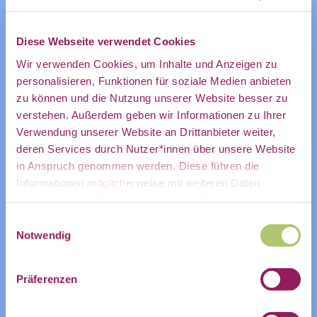
des CDL
@Anke Obendiek(
https://community.civic-
data.de/u/ankeo/
) , @Hazem Adel (er/ihm)
Diese Webseite verwendet Cookies
direkt in
(
https://community.civic-
Wir verwenden Cookies, um Inhalte und Anzeigen zu
data.de/u/hazem/
) und @Lena
personalisieren, Funktionen für soziale Medien anbieten
zu können und die Nutzung unserer Website besser zu
Marbach(
https://community.civic-
mein
verstehen. Außerdem geben wir Informationen zu Ihrer
data.de/u/lena.marbach/
)
Verwendung unserer Website an Drittanbieter weiter,
deren Services durch Nutzer*innen über unsere Website
in Anspruch genommen werden. Diese führen die
ZUR VERANSTALTUNG IM COMMUNITY-
persönliches
Informationen möglicherweise mit weiteren Daten
KALENDER
zusammen, die Sie ihnen bereitgestellt haben oder die
Sie im Rahmen Ihrer Nutzung der Dienste gesammelt
Einwilligungsauswahl
haben.
Notwendig
ZUM KALENDER HINZUFÜGEN
Postfach:
Präferenzen