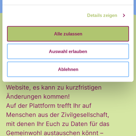
Vorname
Nachname
Details zeigen
Vorname
Nachname
Alle zulassen
Dieses Event wurde zuerst auf
E-Mail
*
Auswahl erlauben
unserer Community Plattform
gepostet. Bitte prüft die Aktualität
Ablehnen
der Angaben auf der angegebenen
Website, es kann zu kurzfristigen
Änderungen kommen!
Auf der Plattform trefft Ihr auf
Menschen aus der Zivilgesellschaft,
Ja, ich möchte den Newsletter
Einwilligung
des Civic Data Lab per E-Mail
mit denen Ihr Euch zu Daten für das
*
erhalten. Diese Einwilligung
Gemeinwohl austauschen könnt –