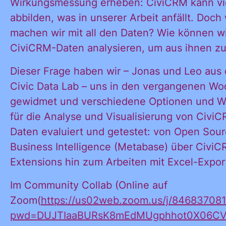
Wirkungsmessung erheben: CiviCRM kann vi
abbilden, was in unserer Arbeit anfällt. Doch
machen wir mit all den Daten? Wie können w
CiviCRM-Daten analysieren, um aus ihnen zu
Dieser Frage haben wir – Jonas und Leo aus
Civic Data Lab – uns in den vergangenen W
gewidmet und verschiedene Optionen und W
für die Analyse und Visualisierung von Civi
Daten evaluiert und getestet: von Open Sou
Ja, ich möchte
Business Intelligence (Metabase) über Civi
Ja, ich
alle
Extensions hin zum Arbeiten mit Excel-Expor
Informationen
Im Community Collab (Online auf
und
möchte alle
Zoom(
https://us02web.zoom.us/j/84683708
Ankündigungen
pwd=DUJTIaaBURsK8mEdMUgphhot0X06CV.
des CDL direkt