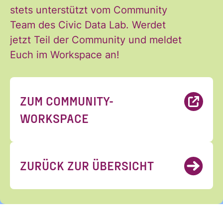
kann ich jederzeit widerrufen.
stets unterstützt vom Community
Ich habe die Hinweise zum
Team des Civic Data Lab. Werdet
Widerruf und der Verarbeitung
jetzt Teil der Community und meldet
der Daten in den
Euch im Workspace an!
Datenschutzvereinbarungen
gelesen und stimme diesen zu.
*
ZUM COMMUNITY-
WORKSPACE
ANMELDEN
ZURÜCK ZUR ÜBERSICHT