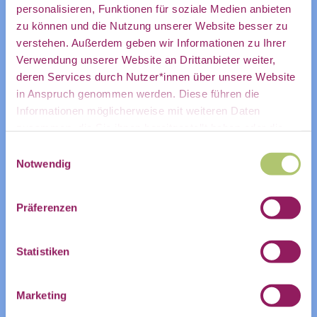
personalisieren, Funktionen für soziale Medien anbieten
zu können und die Nutzung unserer Website besser zu
ZUR VERANSTALTUNG IM COMMUNITY-
mein
verstehen. Außerdem geben wir Informationen zu Ihrer
KALENDER
Verwendung unserer Website an Drittanbieter weiter,
deren Services durch Nutzer*innen über unsere Website
in Anspruch genommen werden. Diese führen die
ZUM KALENDER HINZUFÜGEN
persönliches
Informationen möglicherweise mit weiteren Daten
zusammen, die Sie ihnen bereitgestellt haben oder die
Sie im Rahmen Ihrer Nutzung der Dienste gesammelt
Einwilligungsauswahl
haben.
Notwendig
Postfach:
Präferenzen
Statistiken
Name
Marketing