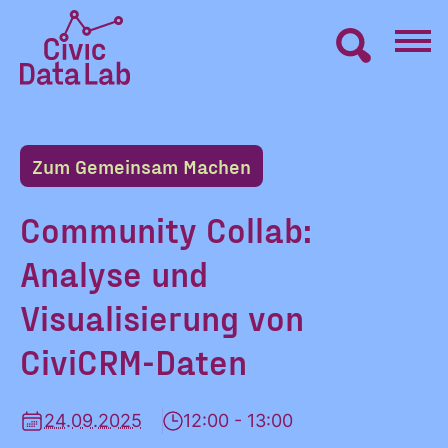
Zum
Inhalt
springen
Civic
VERNETZEN
Data
Lab
Zum Gemeinsam Machen
Startseite
LERNEN
Community Collab:
Analyse und
MACHEN
Visualisierung von
BLOG
CiviCRM-Daten
ÜBER UNS
24.09.2025
12:00 - 13:00