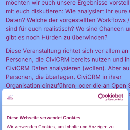
möchten wir euch unsere Ergebnisse vorstel
in mein
mit euch diskutieren: Wie analysiert ihr eur
Informatione
persönliches
Daten? Welche der vorgestellten Workflows /
Postfach:
sind für euch realistisch? Wo sind Chancen 
gibt es noch Hürden zu überwinden?
und
Diese Veranstaltung richtet sich vor allem an
Personen, die CiviCRM bereits nutzen und ih
Ankündigung
CiviCRM Daten analysieren (wollen). Aber a
Personen, die überlegen, CiviCRM in ihrer
Organisation einzuführen, oder die an Open
des CDL
Software interessiert sind, sind herzlich wil
Wir freuen uns auf euch!
Diese Webseite verwendet Cookies
direkt in
Leo und Jonas
Wir verwenden Cookies, um Inhalte und Anzeigen zu