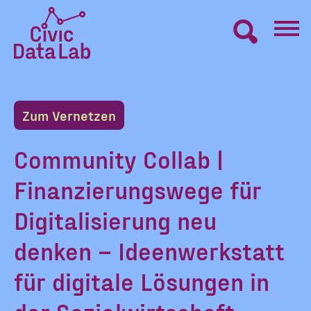
Zum
Inhalt
springen
Civic
VERNETZEN
Data
Lab
Zum Vernetzen
Startseite
LERNEN
Community Collab |
Finanzierungswege für
MACHEN
Digitalisierung neu
BLOG
denken – Ideenwerkstatt
für digitale Lösungen in
ÜBER UNS