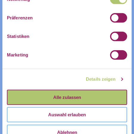
Postfach:
ZUR VERANSTALTUNG IM COMMUNITY-
KALENDER
Präferenzen
ZUM KALENDER HINZUFÜGEN
Statistiken
Name
Marketing
Vorname
Nachname
Details zeigen
Vorname
Nachname
Alle zulassen
E-Mail
*
Auswahl erlauben
Ablehnen