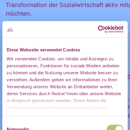
Ankündigung
Transformation der Sozialwirtschaft aktiv mit
möchten.
des CDL
📅 17. Juli 2026
⏰ 10:30 Uhr (90 Minuten)
Diese Webseite verwendet Cookies
direkt in
:round pushpin: Ort: Online (Zoom)
Wir verwenden Cookies, um Inhalte und Anzeigen zu
personalisieren, Funktionen für soziale Medien anbieten
👉
zu können und die Nutzung unserer Website besser zu
Anmeldung(
https://app.guestoo.de/public/e
mein
verstehen. Außerdem geben wir Informationen zu Ihrer
85b6-4057-89ed-c185f5a1261c?lang=de
)
Verwendung unserer Website an Drittanbieter weiter,
deren Services durch Nutzer*innen über unsere Website
Wir freuen uns auf einen offenen Austausch,
in Anspruch genommen werden. Diese führen die
Impulse und die gemeinsame Entwicklung neu
persönliches
Informationen möglicherweise mit weiteren Daten
die Refinanzierung digitaler sozialer Innovati
zusammen, die Sie ihnen bereitgestellt haben oder die
Sie im Rahmen Ihrer Nutzung der Dienste gesammelt
Einwilligungsauswahl
haben.
Notwendig