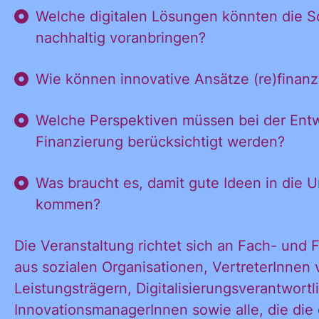
Welche digitalen Lösungen könnten die So
Ja, ich möchte
nachhaltig voranbringen?
Ja, ich
alle
Wie können innovative Ansätze (re)finanz
Informationen
und
möchte alle
Welche Perspektiven müssen bei der Ent
Ankündigungen
Finanzierung berücksichtigt werden?
des CDL direkt
in mein
Informatione
Was braucht es, damit gute Ideen in die
persönliches
kommen?
Postfach:
Die Veranstaltung richtet sich an Fach- und 
und
aus sozialen Organisationen, VertreterInnen 
Leistungsträgern, Digitalisierungsverantwortl
InnovationsmanagerInnen sowie alle, die die 