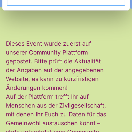
Ja, ich möchte den Newsletter
Einwilligung
Dieses Event wurde zuerst auf
des Civic Data Lab per E-Mail
unserer Community Plattform
*
erhalten. Diese Einwilligung
gepostet. Bitte prüft die Aktualität
kann ich jederzeit widerrufen.
der Angaben auf der angegebenen
Ich habe die Hinweise zum
Website, es kann zu kurzfristigen
Widerruf und der Verarbeitung
Änderungen kommen!
der Daten in den
Auf der Plattform trefft Ihr auf
Datenschutzvereinbarungen
Menschen aus der Zivilgesellschaft,
gelesen und stimme diesen zu.
mit denen Ihr Euch zu Daten für das
*
Gemeinwohl austauschen könnt –
stets unterstützt vom Community