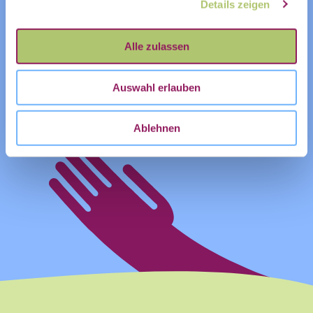
Details zeigen
ZUM KALENDER HINZUFÜGEN
Vorname
Nachname
Alle zulassen
E-Mail
*
Auswahl erlauben
Ablehnen
Ja, ich möchte den Newsletter
Einwilligung
des Civic Data Lab per E-Mail
*
erhalten. Diese Einwilligung
kann ich jederzeit widerrufen.