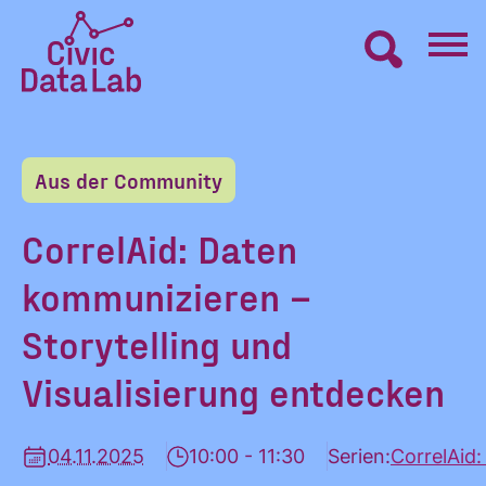
Zum
Inhalt
springen
Civic
VERNETZEN
Data
Lab
Aus der Community
Startseite
LERNEN
CorrelAid: Daten
kommunizieren –
MACHEN
Storytelling und
BLOG
Visualisierung entdecken
ÜBER UNS
04.11.2025
10:00 - 11:30
Serien:
CorrelAid: