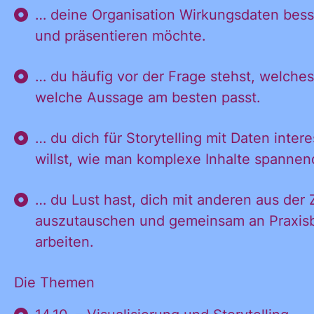
… deine Organisation Wirkungsdaten bes
und präsentieren möchte.
… du häufig vor der Frage stehst, welche
welche Aussage am besten passt.
… du dich für Storytelling mit Daten inter
willst, wie man komplexe Inhalte spannend
Ja, ich möchte
Ja, ich
alle
… du Lust hast, dich mit anderen aus der Z
Informationen
auszutauschen und gemeinsam an Praxisb
und
arbeiten.
möchte alle
Ankündigungen
des CDL direkt
Die Themen
in mein