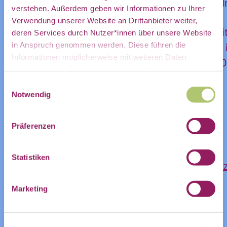
interaktiver Lernplattform mit Videos, 
mein
verstehen. Außerdem geben wir Informationen zu Ihrer
Verwendung unserer Website an Drittanbieter weiter,
wöchentlichen Online-Livesessions mi
deren Services durch Nutzer*innen über unsere Website
in Anspruch genommen werden. Diese führen die
datenwissenschaftlichen Tutor*innen,
persönliches
Informationen möglicherweise mit weiteren Daten
den unten genannten Terminen von 10:
zusammen, die Sie ihnen bereitgestellt haben oder die
Sie im Rahmen Ihrer Nutzung der Dienste gesammelt
Einwilligungsauswahl
Arbeit in Lerntandems,
haben.
Notwendig
Postfach:
individuellem Sprechstundenangebot.
Präferenzen
Mehr Infos und die Anmeldung hier:
Statistiken
https://correlaid.org/bildung/daten_kommuniz
Name
Marketing
ZUR VERANSTALTUNG IM COMMUNITY-
Vorname
Nachname
KALENDER