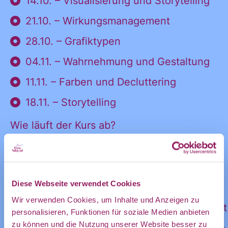
Informatione
14.10. – Visualisierung und Storytelling
persönliches
Postfach:
21.10. – Wirkungsmanagement
28.10. – Grafiktypen
und
04.11. – Wahrnehmung und Gestaltung
11.11. – Farben und Decluttering
Ankündigung
18.11. – Storytelling
Wie läuft der Kurs ab?
des CDL
Zeitraum: 6 Wochen
Zeitaufwand: 2-4 Stunden / Woche
Diese Webseite verwendet Cookies
direkt in
Wir verwenden Cookies, um Inhalte und Anzeigen zu
Format: Flipped Classroom Lernformat mit
personalisieren, Funktionen für soziale Medien anbieten
zu können und die Nutzung unserer Website besser zu