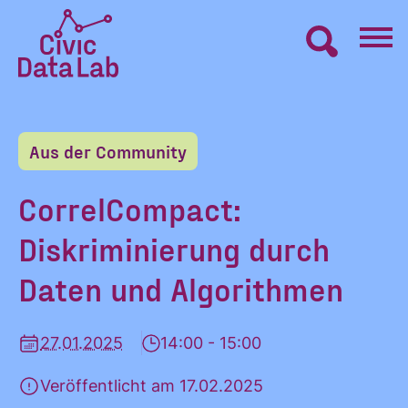
Zum
Inhalt
springen
Civic
VERNETZEN
Data
Lab
Aus der Community
Startseite
LERNEN
CorrelCompact:
Diskriminierung durch
MACHEN
Daten und Algorithmen
BLOG
27.01.2025
14:00 - 15:00
ÜBER UNS
Veröffentlicht am 17.02.2025