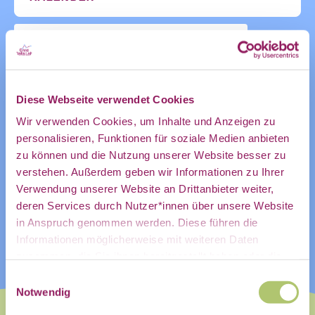
des CDL
ZUM KALENDER HINZUFÜGEN
Diese Webseite verwendet Cookies
direkt in
Wir verwenden Cookies, um Inhalte und Anzeigen zu
personalisieren, Funktionen für soziale Medien anbieten
zu können und die Nutzung unserer Website besser zu
mein
verstehen. Außerdem geben wir Informationen zu Ihrer
Verwendung unserer Website an Drittanbieter weiter,
deren Services durch Nutzer*innen über unsere Website
in Anspruch genommen werden. Diese führen die
persönliches
Informationen möglicherweise mit weiteren Daten
zusammen, die Sie ihnen bereitgestellt haben oder die
Sie im Rahmen Ihrer Nutzung der Dienste gesammelt
Einwilligungsauswahl
haben.
Notwendig