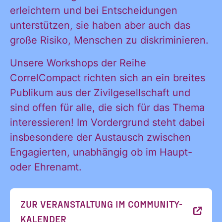
erleichtern und bei Entscheidungen
Ja, ich möchte
Ja, ich
unterstützen, sie haben aber auch das
alle
große Risiko, Menschen zu diskriminieren.
Informationen
und
Unsere Workshops der Reihe
möchte alle
Ankündigungen
CorrelCompact richten sich an ein breites
des CDL direkt
Publikum aus der Zivilgesellschaft und
in mein
sind offen für alle, die sich für das Thema
Informatione
persönliches
interessieren! Im Vordergrund steht dabei
Postfach:
insbesondere der Austausch zwischen
Engagierten, unabhängig ob im Haupt-
und
oder Ehrenamt.
ZUR VERANSTALTUNG IM COMMUNITY-
Ankündigung
KALENDER