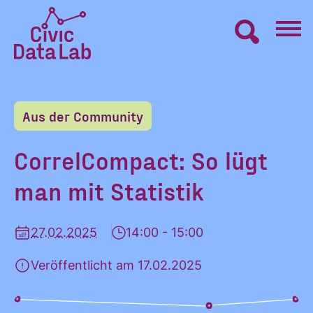
Zum
Inhalt
springen
Civic
VERNETZEN
Data
Lab
Aus der Community
Startseite
LERNEN
CorrelCompact: So lügt
man mit Statistik
MACHEN
27.02.2025
14:00 - 15:00
BLOG
Veröffentlicht am 17.02.2025
ÜBER UNS