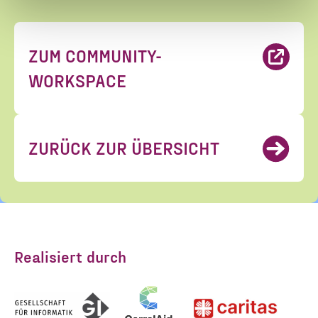
ZUM COMMUNITY-
Ja, ich möchte den Newsletter
Einwilligung
WORKSPACE
des Civic Data Lab per E-Mail
*
erhalten. Diese Einwilligung
kann ich jederzeit widerrufen.
ZURÜCK ZUR ÜBERSICHT
Ich habe die Hinweise zum
Widerruf und der Verarbeitung
der Daten in den
Datenschutzvereinbarungen
gelesen und stimme diesen zu.
*
Realisiert durch
ANMELDEN