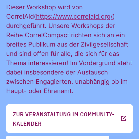
Ja, ich
Dieser Workshop wird von
alle
CorrelAid(
https://www.correlaid.org/
)
Informationen
durchgeführt. Unsere Workshops der
und
möchte alle
Reihe CorrelCompact richten sich an ein
Ankündigungen
breites Publikum aus der Zivilgesellschaft
des CDL direkt
und sind offen für alle, die sich für das
in mein
Informatione
Thema interessieren! Im Vordergrund steht
persönliches
dabei insbesondere der Austausch
Postfach:
zwischen Engagierten, unabhängig ob im
Haupt- oder Ehrenamt.
und
ZUR VERANSTALTUNG IM COMMUNITY-
Ankündigung
KALENDER