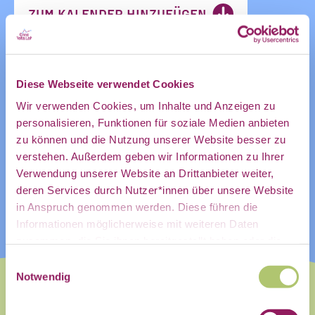
ZUM KALENDER HINZUFÜGEN
des CDL
Diese Webseite verwendet Cookies
direkt in
Wir verwenden Cookies, um Inhalte und Anzeigen zu
personalisieren, Funktionen für soziale Medien anbieten
zu können und die Nutzung unserer Website besser zu
mein
verstehen. Außerdem geben wir Informationen zu Ihrer
Verwendung unserer Website an Drittanbieter weiter,
deren Services durch Nutzer*innen über unsere Website
in Anspruch genommen werden. Diese führen die
persönliches
Informationen möglicherweise mit weiteren Daten
zusammen, die Sie ihnen bereitgestellt haben oder die
Sie im Rahmen Ihrer Nutzung der Dienste gesammelt
Einwilligungsauswahl
haben.
Notwendig
Postfach: