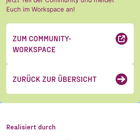
jetzt Teil der Community und meldet
Ich habe die Hinweise zum
Euch im Workspace an!
Widerruf und der Verarbeitung
der Daten in den
Datenschutzvereinbarungen
ZUM COMMUNITY-
gelesen und stimme diesen zu.
*
WORKSPACE
ANMELDEN
ZURÜCK ZUR ÜBERSICHT
Realisiert durch