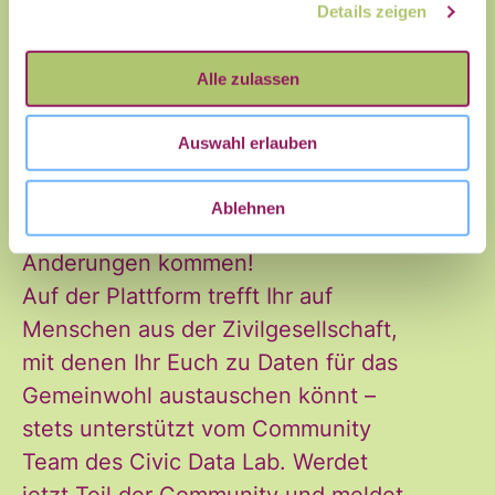
Details zeigen
Vorname
Nachname
Alle zulassen
Dieses Event wurde zuerst auf
unserer Community Plattform
E-Mail
*
Auswahl erlauben
gepostet. Bitte prüft die Aktualität
der Angaben auf der angegebenen
Ablehnen
Website, es kann zu kurzfristigen
Änderungen kommen!
Auf der Plattform trefft Ihr auf
Menschen aus der Zivilgesellschaft,
mit denen Ihr Euch zu Daten für das
Ja, ich möchte den Newsletter
Einwilligung
Gemeinwohl austauschen könnt –
des Civic Data Lab per E-Mail
*
stets unterstützt vom Community
erhalten. Diese Einwilligung
Team des Civic Data Lab. Werdet
kann ich jederzeit widerrufen.