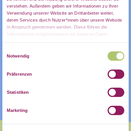
mein
verstehen. Außerdem geben wir Informationen zu Ihrer
Verwendung unserer Website an Drittanbieter weiter,
ZUM KALENDER HINZUFÜGEN
deren Services durch Nutzer*innen über unsere Website
in Anspruch genommen werden. Diese führen die
persönliches
Informationen möglicherweise mit weiteren Daten
zusammen, die Sie ihnen bereitgestellt haben oder die
Sie im Rahmen Ihrer Nutzung der Dienste gesammelt
Einwilligungsauswahl
haben.
Notwendig
Postfach:
Präferenzen
Statistiken
Name
Marketing
Vorname
Nachname