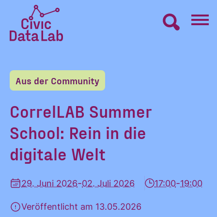
Zum
Inhalt
springen
Civic
VERNETZEN
Data
Lab
Aus der Community
Startseite
LERNEN
CorrelLAB Summer
School: Rein in die
MACHEN
digitale Welt
BLOG
-
-
29. Juni 2026
02. Juli 2026
17:00
19:00
ÜBER UNS
Veröffentlicht am 13.05.2026