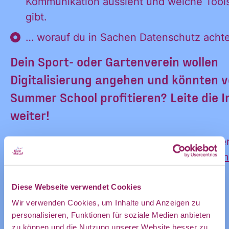
Informatione
Kommunikation aussieht und welche Tool
persönliches
gibt.
Postfach:
… worauf du in Sachen Datenschutz acht
und
Dein Sport- oder Gartenverein wollen
Digitalisierung angehen und könnten v
Summer School profitieren? Leite die I
Ankündigung
weiter!
🔗 Alle Infos rund um die Summer School hier
des CDL
https://lab.correlaid.org/weiterbildungen/su
digitale-welt/
Diese Webseite verwendet Cookies
direkt in
Wir verwenden Cookies, um Inhalte und Anzeigen zu
ZUR VERANSTALTUNG IM COMMUNITY-
personalisieren, Funktionen für soziale Medien anbieten
KALENDER
zu können und die Nutzung unserer Website besser zu