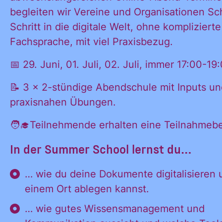
begleiten wir Vereine und Organisationen Schr
Schritt in die digitale Welt, ohne komplizierte
Fachsprache, mit viel Praxisbezug.
📅 29. Juni, 01. Juli, 02. Juli, immer 17:00-19
📝 3 x 2-stündige Abendschule mit Inputs u
praxisnahen Übungen.
Ja, ich möchte
🧑‍🎓Teilnehmende erhalten eine Teilnahmebe
Ja, ich
alle
In der Summer School lernst du…
Informationen
und
… wie du deine Dokumente digitalisieren 
möchte alle
Ankündigungen
einem Ort ablegen kannst.
des CDL direkt
… wie gutes Wissensmanagement und
in mein