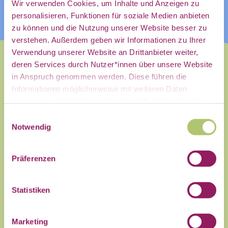
direkt in
Wir verwenden Cookies, um Inhalte und Anzeigen zu
personalisieren, Funktionen für soziale Medien anbieten
zu können und die Nutzung unserer Website besser zu
mein
verstehen. Außerdem geben wir Informationen zu Ihrer
Verwendung unserer Website an Drittanbieter weiter,
deren Services durch Nutzer*innen über unsere Website
in Anspruch genommen werden. Diese führen die
persönliches
Informationen möglicherweise mit weiteren Daten
zusammen, die Sie ihnen bereitgestellt haben oder die
Dieses Event wurde zuerst auf
Sie im Rahmen Ihrer Nutzung der Dienste gesammelt
Einwilligungsauswahl
unserer Community Plattform
haben.
Notwendig
gepostet. Bitte prüft die Aktualität
Postfach:
der Angaben auf der angegebenen
Präferenzen
Website, es kann zu kurzfristigen
Änderungen kommen!
Statistiken
Auf der Plattform trefft Ihr auf
Menschen aus der Zivilgesellschaft,
Name
Marketing
mit denen Ihr Euch zu Daten für das