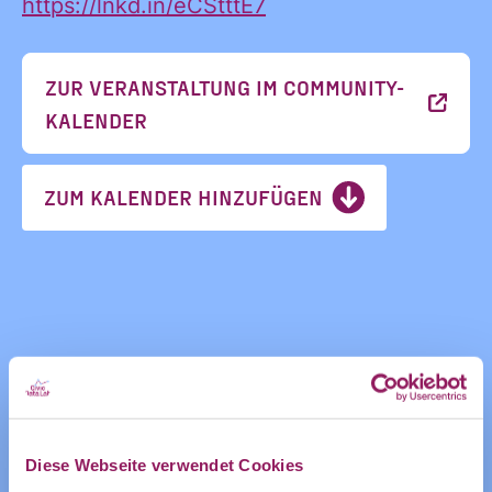
https://lnkd.in/eCStttE7
des CDL direkt
in mein
Informatione
persönliches
ZUR VERANSTALTUNG IM COMMUNITY-
Postfach:
KALENDER
und
ZUM KALENDER HINZUFÜGEN
Ankündigung
des CDL
Diese Webseite verwendet Cookies