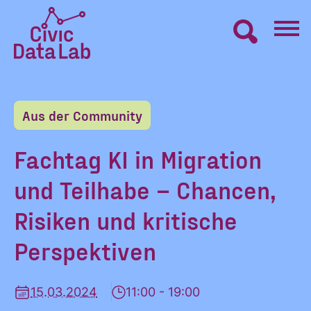
Zum
Inhalt
springen
Civic
VERNETZEN
Data
Lab
Aus der Community
Startseite
LERNEN
Fachtag KI in Migration
und Teilhabe – Chancen,
MACHEN
Risiken und kritische
BLOG
Perspektiven
ÜBER UNS
15.03.2024
11:00 - 19:00