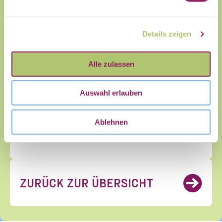
Gemeinwohl austauschen könnt –
Vorname
Nachname
stets unterstützt vom Community
Details zeigen
Team des Civic Data Lab. Werdet
jetzt Teil der Community und meldet
Vorname
Nachname
Alle zulassen
Euch im Workspace an!
E-Mail
*
Auswahl erlauben
ZUM COMMUNITY-
Ablehnen
WORKSPACE
ZURÜCK ZUR ÜBERSICHT
Ja, ich möchte den Newsletter
Einwilligung
des Civic Data Lab per E-Mail
*