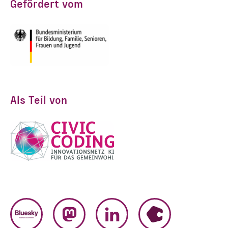
der Daten in den
Gefördert vom
Datenschutzvereinbarungen
gelesen und stimme diesen zu.
*
ANMELDEN
Als Teil von
BLUESKY
MASTODON
LINKEDIN
HUMHUB