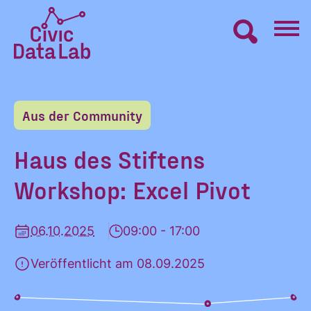
Zum
Inhalt
springen
Civic
VERNETZEN
Data
Lab
Aus der Community
Startseite
LERNEN
Haus des Stiftens
Workshop: Excel Pivot
MACHEN
06.10.2025
09:00 - 17:00
BLOG
Veröffentlicht am 08.09.2025
ÜBER UNS