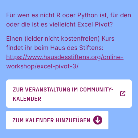
KONTAKT
Für wen es nicht R oder Python ist, für den
oder die ist es vielleicht Excel Pivot?
Einen (leider nicht kostenfreien) Kurs
findet ihr beim Haus des Stiftens:
Ja, ich möchte
https://www.hausdesstiftens.org/online-
Ja, ich
alle
workshop/excel-pivot-3/
Informationen
und
ZUR VERANSTALTUNG IM COMMUNITY-
möchte alle
Ankündigungen
KALENDER
des CDL direkt
in mein
Informatione
ZUM KALENDER HINZUFÜGEN
persönliches
Postfach: