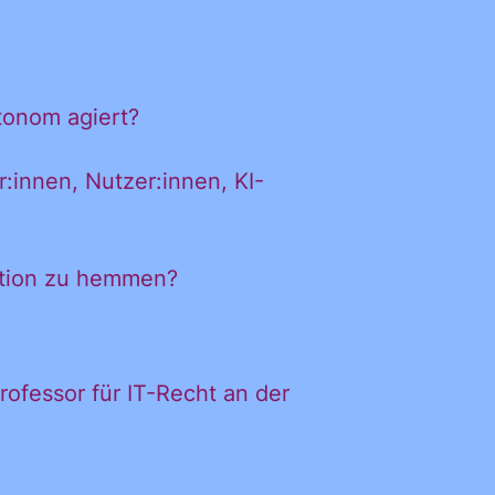
tonom agiert?
DL
:innen, Nutzer:innen, KI-
iches
vation zu hemmen?
Professor für IT-Recht an der