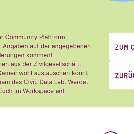
ch jederzeit widerrufen. Ich habe die Hinw
ng der Daten in den
Datenschutzvereinba
*
er Community Plattform
ZUM 
 der Angaben auf der angegebenen
Änderungen kommen!
hen aus der Zivilgesellschaft,
 Gemeinwohl austauschen könnt
ZURÜ
eam des Civic Data Lab. Werdet
 Euch im Workspace an!