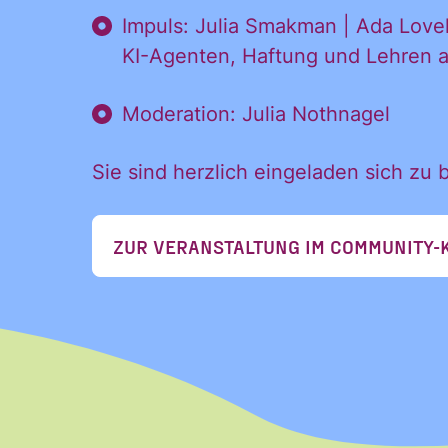
Name
Impuls: Julia Smakman | Ada Lovela
KI-Agenten, Haftung und Lehren a
Vorname
Moderation: Julia Nothnagel
Vorname
Sie sind herzlich eingeladen sich zu 
E-Mail
*
ZUR VERANSTALTUNG IM COMMUNITY-
Ja, ich möchte den
Einwilligung