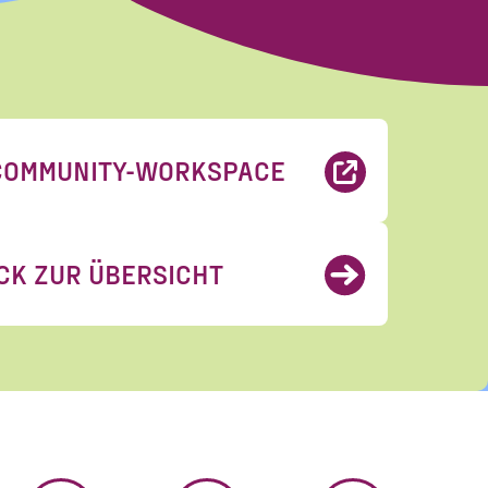
eise zum Widerruf
rungen
gelesen und
COMMUNITY-WORKSPACE
CK ZUR ÜBERSICHT