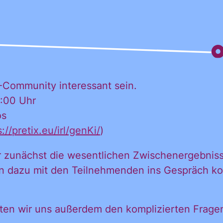
-Community interessant sein.
4:00 Uhr
os
://pretix.eu/irl/genKi/
)
ir zunächst die wesentlichen Zwischenergebniss
len dazu mit den Teilnehmenden ins Gespräch 
 möchte alle
hten wir uns außerdem den komplizierten Frag