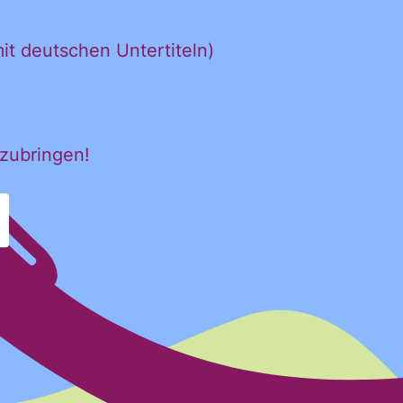
t deutschen Untertiteln)
nzubringen!
erhalten. Diese