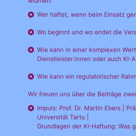
und
widmen:
Inform
Ankündigungen
Wer haftet, wenn beim Einsatz gen
des CDL direkt
in mein
Wo beginnt und wo endet die Ver
Ankünd
persönliches
Postfach:
Wie kann in einer komplexen Werts
Dienstleister:innen oder auch K
direkt 
Wie kann ein regulatorischer Rah
Postfac
Wir freuen uns über die Beiträge zw
Impuls: Prof. Dr. Martin Ebers | P
Universität Tartu |
Grundlagen der KI-Haftung: Was gr