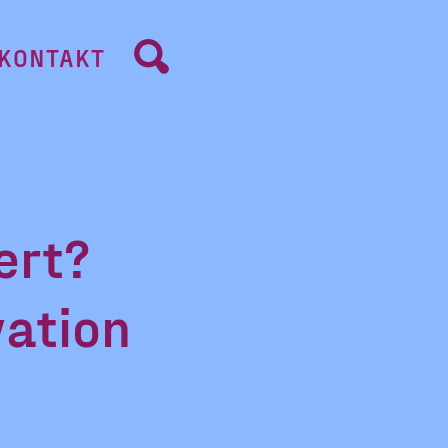
KONTAKT
ert?
vation