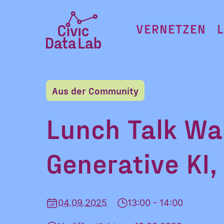
Zum
Inhalt
VERNETZEN
springen
Civic
Data
Lab
Aus der Community
Startseite
Lunch Talk Wa
Generative KI,
04.09.2025
13:00 - 14:00