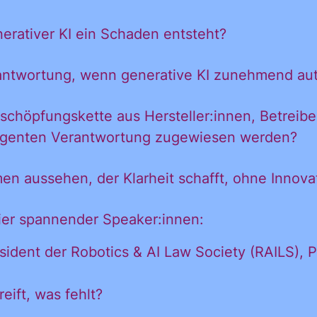
ationen und
erativer KI ein Schaden entsteht?
antwortung, wenn generative KI zunehmend au
igungen des C
chöpfungskette aus Hersteller:innen, Betreiber
I-Agenten Verantwortung zugewiesen werden?
in mein persönl
men aussehen, der Klarheit schafft, ohne Inno
h:
eier spannender Speaker:innen:
räsident der Robotics & AI Law Society (RAILS), 
eift, was fehlt?