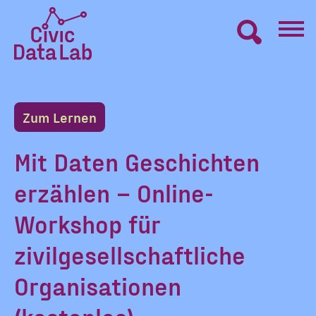
Zum
Inhalt
springen
Civic
VERNETZEN
Data
Lab
Zum Lernen
Startseite
LERNEN
Mit Daten Geschichten
erzählen – Online-
MACHEN
Workshop für
BLOG
zivilgesellschaftliche
Organisationen
ÜBER UNS