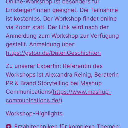
Online-Workshop ist besonders für
Einsteiger*innen geeignet. Die Teilnahme
ist kostenlos. Der Workshop findet online
via Zoom statt. Der Link wird nach der
Ja, ich möchte
Ja, ich
Anmeldung zum Workshop zur Verfügung
alle
gestellt. Anmeldung über:
Informationen
https://gstoo.de/DatenGeschichten
und
möchte alle
Ankündigungen
Zu unserer Expertin: Referentin des
des CDL direkt
Workshops ist Alexandra Reinig, Beraterin
in mein
PR & Brand Storytelling bei Mashup
Informatione
persönliches
Communications(
https://www.mashup-
Postfach:
communications.de/
).
Workshop-Highlights:
und
Erzähltechniken für komplexe Themen: