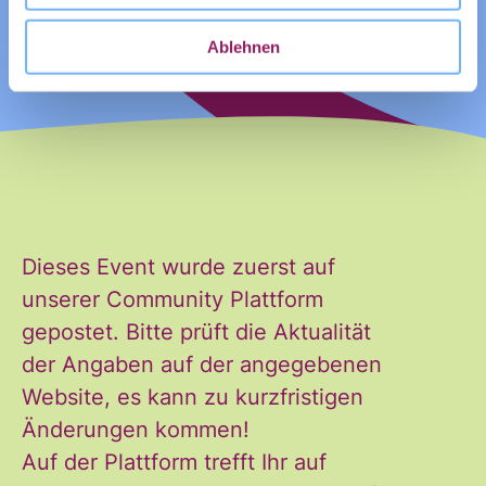
Ablehnen
Ja, ich möchte den Newsletter
Einwilligung
des Civic Data Lab per E-Mail
*
Dieses Event wurde zuerst auf
erhalten. Diese Einwilligung
unserer Community Plattform
kann ich jederzeit widerrufen.
gepostet. Bitte prüft die Aktualität
Ich habe die Hinweise zum
der Angaben auf der angegebenen
Widerruf und der Verarbeitung
Website, es kann zu kurzfristigen
der Daten in den
Änderungen kommen!
Datenschutzvereinbarungen
gelesen und stimme diesen zu.
Auf der Plattform trefft Ihr auf