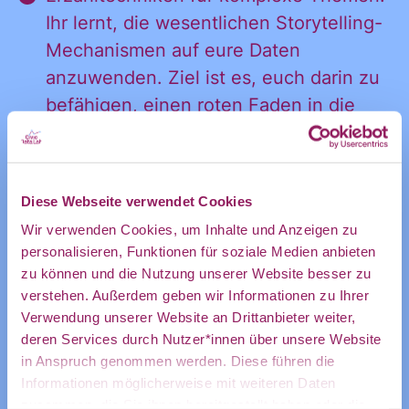
Ihr lernt, die wesentlichen Storytelling-
Ankündigung
Mechanismen auf eure Daten
anzuwenden. Ziel ist es, euch darin zu
befähigen, einen roten Faden in die
des CDL
Datenflut zu stricken.
Fallbeispiel: Anhand einer konkreten
Case Study besprechen wir mögliche
Diese Webseite verwendet Cookies
direkt in
Herausforderungen des Data
Wir verwenden Cookies, um Inhalte und Anzeigen zu
Storytelling im zivilgesellschaftlichen
personalisieren, Funktionen für soziale Medien anbieten
zu können und die Nutzung unserer Website besser zu
Bereich und wie diese bewältigt
mein
verstehen. Außerdem geben wir Informationen zu Ihrer
werden können.
Verwendung unserer Website an Drittanbieter weiter,
Visualisierung von Datengeschichten:
deren Services durch Nutzer*innen über unsere Website
in Anspruch genommen werden. Diese führen die
Dabei geht es darum, wie ihr es eurem
persönliches
Informationen möglicherweise mit weiteren Daten
Publikum möglichst einfach macht,
zusammen, die Sie ihnen bereitgestellt haben oder die