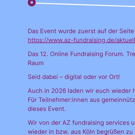
Das Event wurde zuerst auf der Seite 
Ja, ich möchte
Ja, ich
https://www.az-fundraising.de/aktuel
alle
Informationen
Das 12. Online Fundraising Forum. T
und
Raum
Inform
Ankündigungen
Seid dabei – digital oder vor Ort!
des CDL direkt
in mein
Auch in 2026 laden wir euch wieder h
Ankünd
persönliches
Für Teilnehmer:innen aus gemeinnützig
Postfach:
dieses Event.
direkt 
Wir von der AZ fundraising services
wieder in bzw. aus Köln begrüßen zu