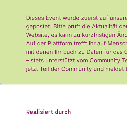
Dieses Event wurde zuerst auf unser
gepostet. Bitte prüft die Aktualität
Website, es kann zu kurzfristigen 
Auf der Plattform trefft Ihr auf Mensc
Ja, ich möchte den
Einwilligung
mit denen Ihr Euch zu Daten für das
Einwilligung kann i
– stets unterstützt vom Community T
*
und der Verarbeitu
jetzt Teil der Community und meldet
stimme diesen zu. 
ANMELDEN
Realisiert durch