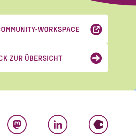
COMMUNITY-WORKSPACE
erhalten. Diese
CK ZUR ÜBERSICHT
eise zum Widerruf
rungen
gelesen und
MASTODON
LINKEDIN
HUMHUB