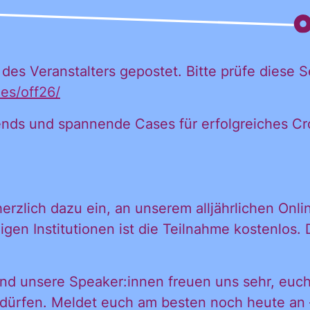
des Veranstalters gepostet. Bitte prüfe diese S
 möchte alle
les/off26/
rends und spannende Cases für erfolgreiches 
ationen und
erzlich dazu ein, an unserem alljährlichen Onl
igungen des C
en Institutionen ist die Teilnahme kostenlos. 
in mein persönl
 und unsere Speaker:innen freuen uns sehr, euc
 dürfen. Meldet euch am besten noch heute an