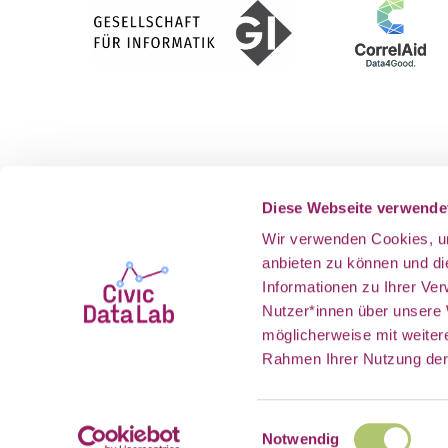
Gefördert vom
Als Teil v
Diese Webseite verwende
Wir verwenden Cookies, um
anbieten zu können und d
Informationen zu Ihrer Ve
Nutzer*innen über unsere
möglicherweise mit weiter
Rahmen Ihrer Nutzung der
Einwilligungsauswahl
Notwendig