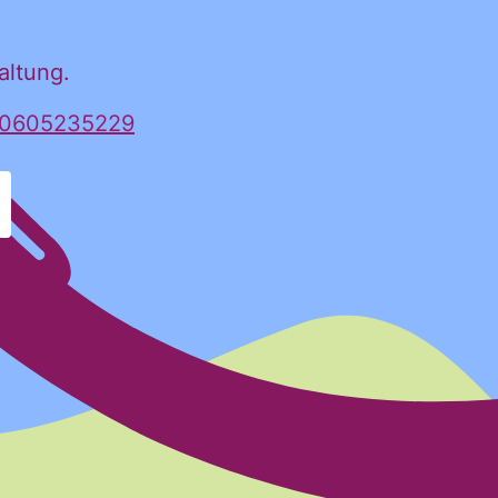
altung.
930605235229