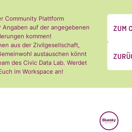
er Community Plattform
ZUM 
 der Angaben auf der angegebenen
Änderungen kommen!
hen aus der Zivilgesellschaft,
 Newsletter des Civic Data Lab per E-Mail 
 Gemeinwohl austauschen könnt
ZURÜ
ch jederzeit widerrufen. Ich habe die Hinw
eam des Civic Data Lab. Werdet
ng der Daten in den
Datenschutzvereinba
 Euch im Workspace an!
*
BLUESKY