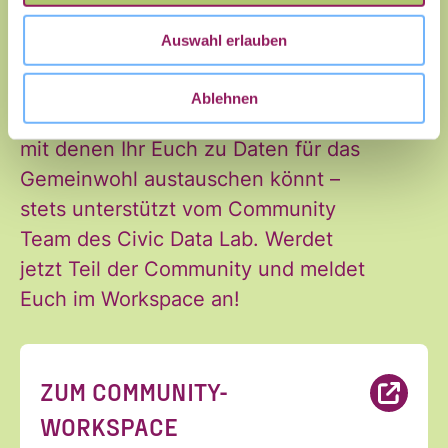
Website, es kann zu kurzfristigen
E-Mail
*
Auswahl erlauben
Änderungen kommen!
Auf der Plattform trefft Ihr auf
Ablehnen
Menschen aus der Zivilgesellschaft,
mit denen Ihr Euch zu Daten für das
Gemeinwohl austauschen könnt –
stets unterstützt vom Community
Team des Civic Data Lab. Werdet
Ja, ich möchte den Newsletter
Einwilligung
jetzt Teil der Community und meldet
des Civic Data Lab per E-Mail
*
Euch im Workspace an!
erhalten. Diese Einwilligung
kann ich jederzeit widerrufen.
Ich habe die Hinweise zum
ZUM COMMUNITY-
Widerruf und der Verarbeitung
der Daten in den
WORKSPACE