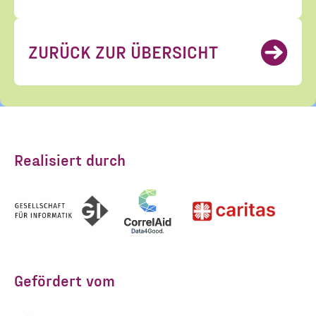
Datenschutzvereinbarungen
gelesen und stimme diesen zu.
*
ZURÜCK ZUR ÜBERSICHT
ANMELDEN
Realisiert durch
Gefördert vom