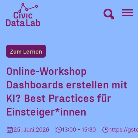
Zum
Inhalt
springen
Civic
VERNETZEN
Data
Lab
Zum Lernen
Startseite
LERNEN
Online-Workshop
Dashboards erstellen mit
MACHEN
KI? Best Practices für
BLOG
Einsteiger*innen
ÜBER UNS
25. Juni 2026
13:00 - 15:30
https://gs