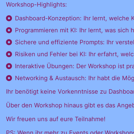
Workshop-Highlights:
Dashboard-Konzeption: Ihr lernt, welche K
Programmieren mit KI: Ihr lernt, was sich
Sichere und effiziente Prompts: Ihr verst
Ja, ich möchte
Ja, ich
Risiken und Fehler bei KI: Ihr erfahrt, w
alle
Informationen
Interaktive Übungen: Der Workshop ist pra
und
Networking & Austausch: Ihr habt die Mög
möchte alle
Ankündigungen
des CDL direkt
Ihr benötigt keine Vorkenntnisse zu Dashboar
in mein
Über den Workshop hinaus gibt es das Angeb
Informatione
persönliches
Postfach:
Wir freuen uns auf eure Teilnahme!
PS: Wenn ihr mehr zu Events oder Workshops d