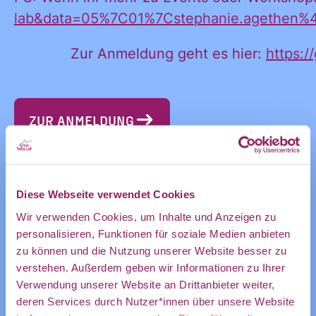
und
lab&data=05%7C01%7Cstephanie.agethe
Zur Anmeldung geht es hier:
https:/
Ankündigung
ZUR ANMELDUNG
des CDL
ZUR VERANSTALTUNG IM COMMUNITY-
KALENDER
Diese Webseite verwendet Cookies
direkt in
Wir verwenden Cookies, um Inhalte und Anzeigen zu
ZUM KALENDER HINZUFÜGEN
personalisieren, Funktionen für soziale Medien anbieten
zu können und die Nutzung unserer Website besser zu
mein
verstehen. Außerdem geben wir Informationen zu Ihrer
Verwendung unserer Website an Drittanbieter weiter,
deren Services durch Nutzer*innen über unsere Website