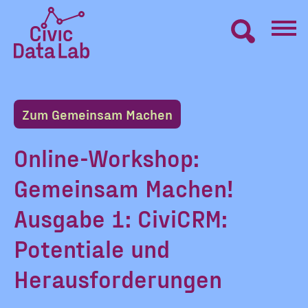
Zum
Inhalt
springen
Civic
VERNETZEN
Data
Lab
Zum Gemeinsam Machen
Startseite
LERNEN
Online-Workshop:
Gemeinsam Machen!
MACHEN
Ausgabe 1: CiviCRM:
BLOG
Potentiale und
Herausforderungen
ÜBER UNS