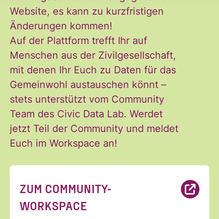
Ja, ich möchte den Newsletter
Website, es kann zu kurzfristigen
Einwilligung
des Civic Data Lab per E-Mail
Änderungen kommen!
*
erhalten. Diese Einwilligung
Auf der Plattform trefft Ihr auf
kann ich jederzeit widerrufen.
Menschen aus der Zivilgesellschaft,
Ich habe die Hinweise zum
mit denen Ihr Euch zu Daten für das
Widerruf und der Verarbeitung
Gemeinwohl austauschen könnt –
der Daten in den
stets unterstützt vom Community
Datenschutzvereinbarungen
Team des Civic Data Lab. Werdet
gelesen und stimme diesen zu.
jetzt Teil der Community und meldet
*
Euch im Workspace an!
ANMELDEN
ZUM COMMUNITY-
WORKSPACE