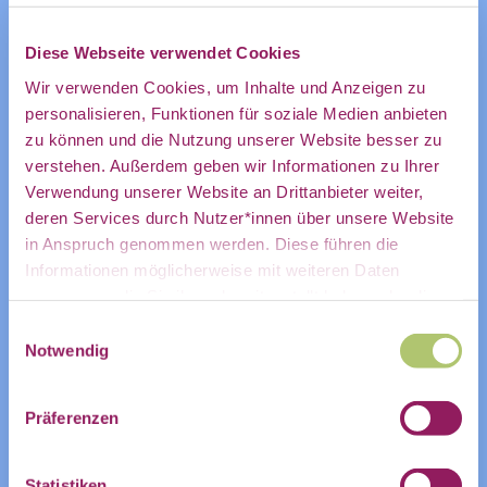
Weitere Infos findet ihr im
Diese Webseite verwendet Cookies
direkt in
Space(
https://community.civic-
Wir verwenden Cookies, um Inhalte und Anzeigen zu
data.de/user/registration/by-link?
personalisieren, Funktionen für soziale Medien anbieten
token=RA7M-4e0kCL7Qz&spaceId=5
).
zu können und die Nutzung unserer Website besser zu
Spread the word! Wir freuen uns auf euch!
mein
verstehen. Außerdem geben wir Informationen zu Ihrer
Verwendung unserer Website an Drittanbieter weiter,
deren Services durch Nutzer*innen über unsere Website
ZUR VERANSTALTUNG IM COMMUNITY-
in Anspruch genommen werden. Diese führen die
persönliches
Informationen möglicherweise mit weiteren Daten
KALENDER
zusammen, die Sie ihnen bereitgestellt haben oder die
Sie im Rahmen Ihrer Nutzung der Dienste gesammelt
Einwilligungsauswahl
haben.
Notwendig
ZUM KALENDER HINZUFÜGEN
Postfach:
Präferenzen
Statistiken