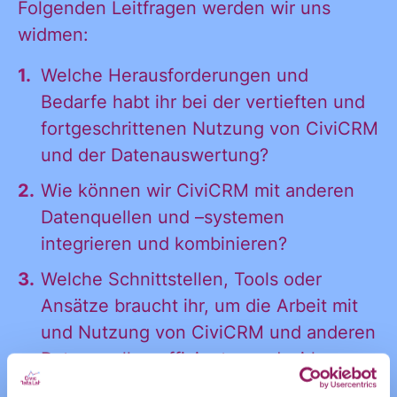
Folgenden Leitfragen werden wir uns
und
möchte alle
widmen:
Ankündigungen
des CDL direkt
Welche Herausforderungen und
in mein
Bedarfe habt ihr bei der vertieften und
Informatione
persönliches
fortgeschrittenen Nutzung von CiviCRM
Postfach:
und der Datenauswertung?
Wie können wir CiviCRM mit anderen
und
Datenquellen und –systemen
integrieren und kombinieren?
Welche Schnittstellen, Tools oder
Ankündigung
Ansätze braucht ihr, um die Arbeit mit
und Nutzung von CiviCRM und anderen
Datenquellen effizienter und wirksamer
des CDL
zu gestalten?