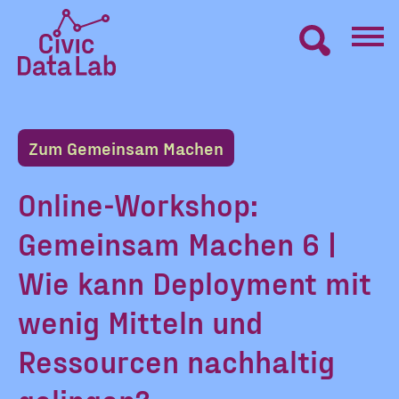
Zum
Inhalt
springen
Civic
VERNETZEN
Data
Lab
Zum Gemeinsam Machen
Startseite
LERNEN
Online-Workshop:
Gemeinsam Machen 6 |
MACHEN
Wie kann Deployment mit
BLOG
wenig Mitteln und
Ressourcen nachhaltig
ÜBER UNS