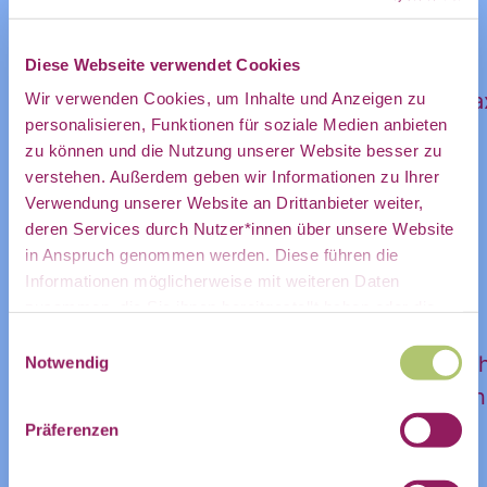
des CDL
Source Software selbst betreibt,
Diese Webseite verwendet Cookies
… Ihr oft mit Dienstleistenden
direkt in
zusammenarbeitet, um Software für eure Pra
Wir verwenden Cookies, um Inhalte und Anzeigen zu
personalisieren, Funktionen für soziale Medien anbieten
zu betreiben, und die Hintergründe besser
zu können und die Nutzung unserer Website besser zu
verstehen wollt oder
mein
verstehen. Außerdem geben wir Informationen zu Ihrer
Verwendung unserer Website an Drittanbieter weiter,
… Ihr schon immer wissen wolltet, was
deren Services durch Nutzer*innen über unsere Website
Deployment eigentlich ist.
in Anspruch genommen werden. Diese führen die
persönliches
Informationen möglicherweise mit weiteren Daten
(*) Unter Software Deployment (zu Deutsch:
zusammen, die Sie ihnen bereitgestellt haben oder die
Bereitstellung oder Veröffentlichung von
Sie im Rahmen Ihrer Nutzung der Dienste gesammelt
Einwilligungsauswahl
haben.
Software) versteht Ihr nur Bahnhof? Dann sc
Notwendig
Postfach:
in unserem Selbstlernmaterial vorbei. Hier fi
Ihr eine Begriffserklärung dazu(
https://civic-
Präferenzen
data.de/selbstlernmaterial/#deployment
).