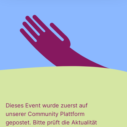
Ja, ich möchte den Newsletter
Einwilligung
des Civic Data Lab per E-Mail
*
erhalten. Diese Einwilligung
kann ich jederzeit widerrufen.
Ich habe die Hinweise zum
Widerruf und der Verarbeitung
der Daten in den
Datenschutzvereinbarungen
gelesen und stimme diesen zu.
*
Dieses Event wurde zuerst auf
ANMELDEN
unserer Community Plattform
gepostet. Bitte prüft die Aktualität