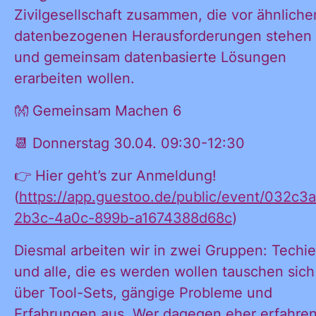
Zivilgesellschaft zusammen, die vor ähnliche
datenbezogenen Herausforderungen stehen
und gemeinsam datenbasierte Lösungen
erarbeiten wollen.
👐 Gemeinsam Machen 6
📆 Donnerstag 30.04. 09:30-12:30
👉 Hier geht’s zur Anmeldung!
(
https://app.guestoo.de/public/event/032c3
2b3c-4a0c-899b-a1674388d68c
)
Diesmal arbeiten wir in zwei Gruppen: Techi
und alle, die es werden wollen tauschen sich
Ja, ich möchte
Ja, ich
über Tool-Sets, gängige Probleme und
alle
Erfahrungen aus. Wer dagegen eher erfahre
Informationen