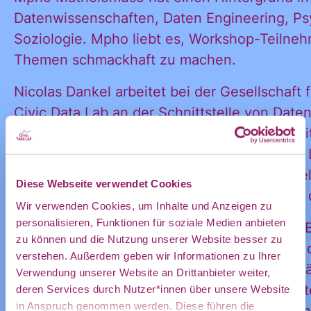
und
Datenwissenschaften, Daten Engineering, Ps
Soziologie. Mpho liebt es, Workshop-Teiln
Themen schmackhaft zu machen.
Ankündigung
Nicolas Dankel arbeitet bei der Gesellschaft f
Civic Data Lab an der Schnittstelle von Dat
des CDL
Anwendung und gemeinwohlorientierter Digita
entwickelt Bildungsmaterial, Workshops un
rund um Datenkompetenz und KI und hat vie
Diese Webseite verwendet Cookies
direkt in
Einsteiger*innen-Workshops organisiert und 
Wir verwenden Cookies, um Inhalte und Anzeigen zu
personalisieren, Funktionen für soziale Medien anbieten
Zum Projekt: Das Civic Data Lab ist ein vo
zu können und die Nutzung unserer Website besser zu
gefördertes Projekt mit dem Ziel, Daten von 
mein
verstehen. Außerdem geben wir Informationen zu Ihrer
Zivilgesellschaft für die Zivilgesellschaft zug
Verwendung unserer Website an Drittanbieter weiter,
verständlich und nutzbar zu machen. Wir unt
deren Services durch Nutzer*innen über unsere Website
in Anspruch genommen werden. Diese führen die
engagierte Bürger*innen sowie zivilgesellsch