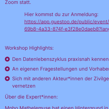
Zoom statt.
Hier kommst du zur Anmeldung:
https://app.guestoo.de/public/event
69b8-4a33-874f-e3f28e0daeb8?la
Ja, ich möchte
Ja, ich
alle
Workshop Highlights:
Informationen
und
Den Datenlebenszyklus praxisnah kennen
möchte alle
Ankündigungen
An eigenen Fragestellungen und Vorhabe
des CDL direkt
Sich mit anderen Akteur*innen der Zivilge
in mein
Informatione
vernetzen
persönliches
Postfach:
Über die Expert*innen:
Mpho Mathelemuse hat einen Hintergrund in