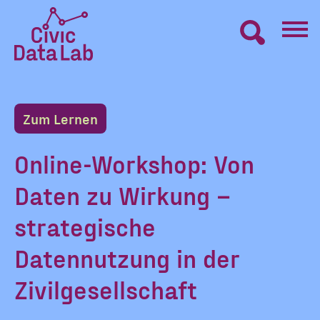
Zum
Inhalt
springen
Civic
VERNETZEN
Data
Lab
Zum Lernen
Startseite
LERNEN
Online-Workshop: Von
Daten zu Wirkung –
MACHEN
strategische
BLOG
Datennutzung in der
Zivilgesellschaft
ÜBER UNS