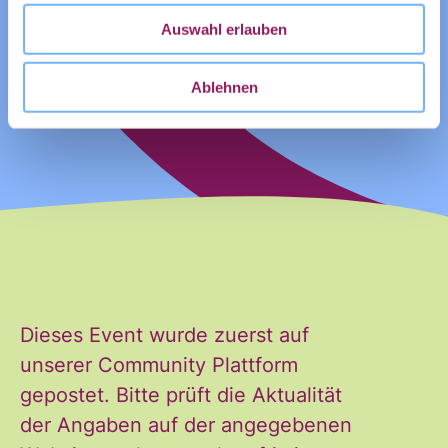
E-Mail
*
Auswahl erlauben
Ablehnen
Ja, ich möchte den Newsletter
Einwilligung
des Civic Data Lab per E-Mail
*
erhalten. Diese Einwilligung
kann ich jederzeit widerrufen.
Dieses Event wurde zuerst auf
Ich habe die Hinweise zum
unserer Community Plattform
Widerruf und der Verarbeitung
gepostet. Bitte prüft die Aktualität
der Daten in den
der Angaben auf der angegebenen
Datenschutzvereinbarungen