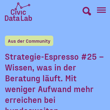
Zum
Inhalt
springen
Civic
VERNETZEN
Data
Lab
Aus der Community
Startseite
LERNEN
Strategie-Espresso #25 –
Wissen, was in der
MACHEN
Beratung läuft. Mit
BLOG
weniger Aufwand mehr
erreichen bei
ÜBER UNS