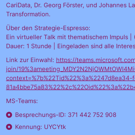
CariData, Dr. Georg Förster, und Johannes Lan
Transformation.
Ja, ich möchte
Ja, ich
Über den Strategie-Espresso:
alle
Ein virtueller Talk mit thematischem Impuls 
Informationen
Dauer: 1 Stunde | Eingeladen sind alle Intere
und
möchte alle
Ankündigungen
Link zur Einwahl:
https://teams.microsoft.co
des CDL direkt
join/19%3ameeting_MDY2N2NjOWMtOWI4Mi
in mein
context=%7b%22Tid%22%3a%2247d8ea34-f
Informatione
persönliches
81a4bbe75a83%22%2c%22Oid%22%3a%22b4
Postfach:
MS-Teams:
und
Besprechungs-ID: 371 442 752 908
Kennung: UYCYtk