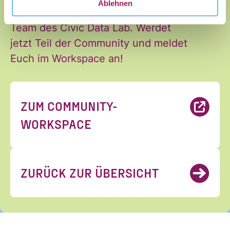
Ablehnen
stets unterstützt vom Community
Team des Civic Data Lab. Werdet
jetzt Teil der Community und meldet
Euch im Workspace an!
Ja, ich möchte den Newsletter
Einwilligung
des Civic Data Lab per E-Mail
*
ZUM COMMUNITY-
erhalten. Diese Einwilligung
WORKSPACE
kann ich jederzeit widerrufen.
Ich habe die Hinweise zum
Widerruf und der Verarbeitung
der Daten in den
ZURÜCK ZUR ÜBERSICHT
Datenschutzvereinbarungen
gelesen und stimme diesen zu.
*