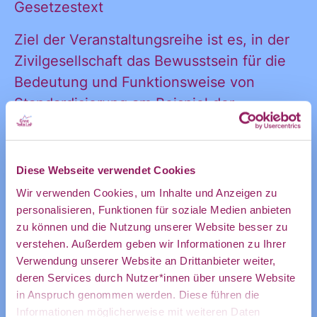
Gesetzestext
Ziel der Veranstaltungsreihe ist es, in der
Ankündigung
Zivilgesellschaft das Bewusstsein für die
Bedeutung und Funktionsweise von
Standardisierung am Beispiel der
des CDL
besonders relevanten KI-Standards zu
stärken und ihr so die Möglichkeit zu
geben, sich stärker in die Prozesse
Diese Webseite verwendet Cookies
direkt in
einzubringen. Im Rahmen von fünf
Wir verwenden Cookies, um Inhalte und Anzeigen zu
Veranstaltungen zur KI-Standardisierung
personalisieren, Funktionen für soziale Medien anbieten
zu können und die Nutzung unserer Website besser zu
bei CEN/CENELEC, dem europäischen
mein
verstehen. Außerdem geben wir Informationen zu Ihrer
gemeinsamen technischen Komitee JTC21
Verwendung unserer Website an Drittanbieter weiter,
Artificial Intelligence und bei den
deren Services durch Nutzer*innen über unsere Website
europäischen und nationalen
in Anspruch genommen werden. Diese führen die
Informationen möglicherweise mit weiteren Daten
Arbeitsgruppen des Normungsprozesses