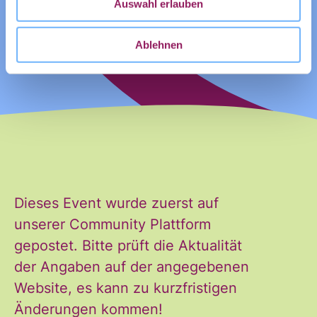
E-Mail
*
Auswahl erlauben
Ablehnen
Ja, ich möchte den Newsletter
Einwilligung
des Civic Data Lab per E-Mail
*
erhalten. Diese Einwilligung
Dieses Event wurde zuerst auf
kann ich jederzeit widerrufen.
unserer Community Plattform
Ich habe die Hinweise zum
gepostet. Bitte prüft die Aktualität
Widerruf und der Verarbeitung
der Angaben auf der angegebenen
der Daten in den
Website, es kann zu kurzfristigen
Datenschutzvereinbarungen
Änderungen kommen!
gelesen und stimme diesen zu.