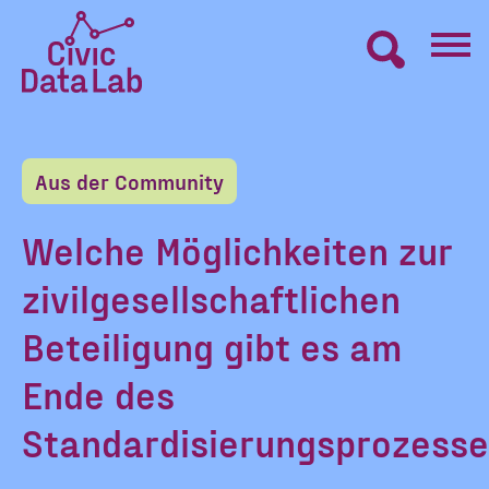
Zum
Inhalt
springen
Civic
VERNETZEN
Data
Lab
Aus der Community
Startseite
LERNEN
Welche Möglichkeiten zur
zivilgesellschaftlichen
MACHEN
Beteiligung gibt es am
BLOG
Ende des
Standardisierungsprozesse
ÜBER UNS