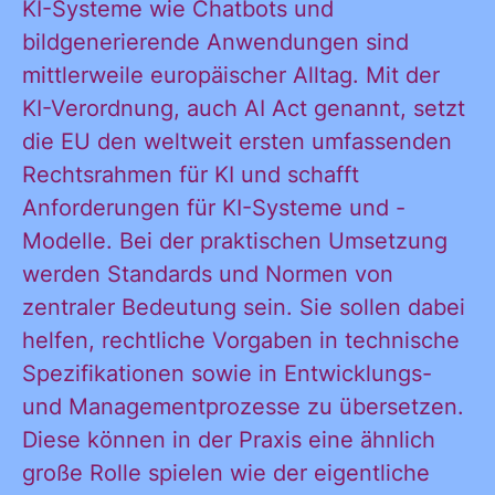
KI-Systeme wie Chatbots und
bildgenerierende Anwendungen sind
mittlerweile europäischer Alltag. Mit der
KI-Verordnung, auch AI Act genannt, setzt
Ja, ich möchte
die EU den weltweit ersten umfassenden
Ja, ich
alle
Rechtsrahmen für KI und schafft
Informationen
Anforderungen für KI-Systeme und -
und
Modelle. Bei der praktischen Umsetzung
möchte alle
Ankündigungen
werden Standards und Normen von
des CDL direkt
zentraler Bedeutung sein. Sie sollen dabei
in mein
helfen, rechtliche Vorgaben in technische
Informatione
persönliches
Spezifikationen sowie in Entwicklungs-
Postfach:
und Managementprozesse zu übersetzen.
Diese können in der Praxis eine ähnlich
und
große Rolle spielen wie der eigentliche