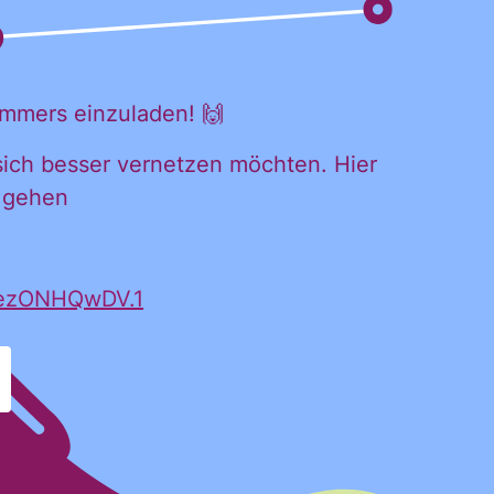
mmers einzuladen! 🙌
 sich besser vernetzen möchten. Hier
DL
u gehen
iches
rezONHQwDV.1