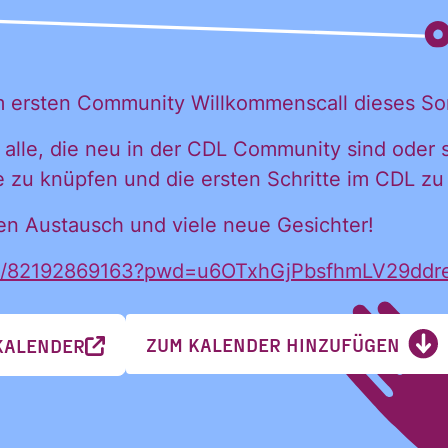
 möchte alle
ationen und
em ersten Community Willkommenscall dieses So
ür alle, die neu in der CDL Community sind oder
igungen des C
te zu knüpfen und die ersten Schritte im CDL z
den Austausch und viele neue Gesichter!
in mein persönl
s/j/82192869163?pwd=u6OTxhGjPbsfhmLV29dd
ZUM KALENDER HINZUFÜGEN
KALENDER
h: