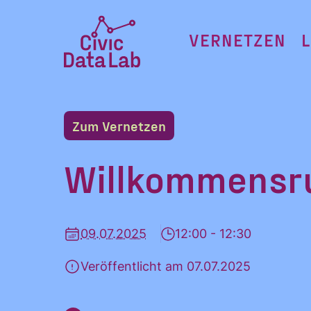
Zum
Inhalt
VERNETZEN
springen
Civic
Data
Lab
Zum Vernetzen
Startseite
Willkommensru
09.07.2025
12:00 - 12:30
Veröffentlicht am 07.07.2025
Ja, ich möchte
alle