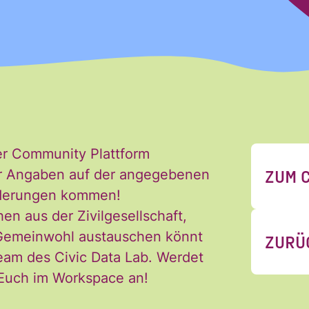
Nachname
Nachname
er Community Plattform
ZUM 
 der Angaben auf der angegebenen
Änderungen kommen!
hen aus der Zivilgesellschaft,
 Gemeinwohl austauschen könnt
ZURÜ
eam des Civic Data Lab. Werdet
 Euch im Workspace an!