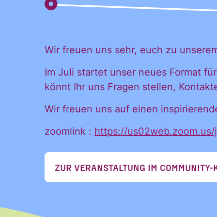
Ja, ich
Informationen
und
Inform
Ankündigungen
Wir freuen uns sehr, euch zu unser
des CDL direkt
in mein
Im Juli startet unser neues Format f
Ankünd
persönliches
könnt Ihr uns Fragen stellen, Kontak
Postfach:
Wir freuen uns auf einen inspirieren
direkt 
zoomlink :
https://us02web.zoom.u
ZUR VERANSTALTUNG IM COMMUNITY-
Postfac