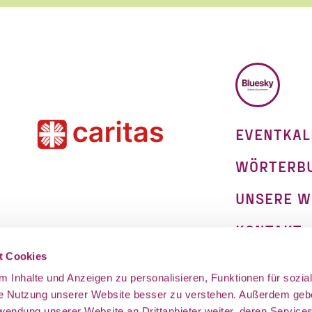
 Newsletter des Civic Data Lab per E-Mail 
ch jederzeit widerrufen. Ich habe die Hinw
ng der Daten in den
Datenschutzvereinba
BLUESKY
*
EVENTKAL
WÖRTERB
UNSERE W
KONTAKT
on
t Cookies
IMPRESSU
 Inhalte und Anzeigen zu personalisieren, Funktionen für sozia
DATENSCH
ie Nutzung unserer Website besser zu verstehen. Außerdem geb
rwendung unserer Website an Drittanbieter weiter, deren Service