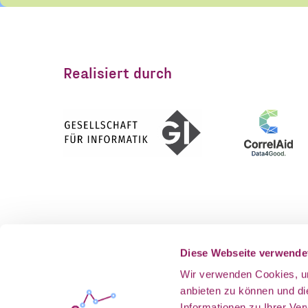
Ja, ich möchte den
Einwilligung
Einwilligung kann i
*
und der Verarbeitu
Realisiert durch
stimme diesen zu. 
ANMELDEN
Gefördert vom
Als Teil v
Diese Webseite verwende
Wir verwenden Cookies, um
anbieten zu können und d
Informationen zu Ihrer Ve