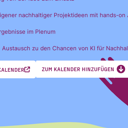
eigener nachhaltiger Projektideen mit hands-o
Nachname
Ergebnisse im Plenum
Nachname
 Austausch zu den Chancen von KI für Nachhalt
ZUM KALENDER HINZUFÜGEN
KALENDER
 Newsletter des Civic Data Lab per E-Mail 