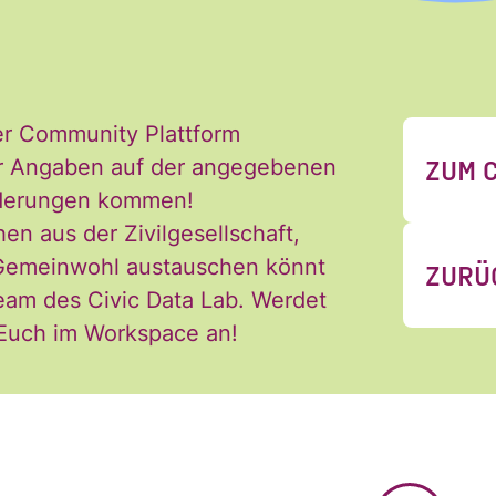
ch jederzeit widerrufen. Ich habe die Hinw
ng der Daten in den
Datenschutzvereinba
*
er Community Plattform
ZUM 
 der Angaben auf der angegebenen
Änderungen kommen!
hen aus der Zivilgesellschaft,
 Gemeinwohl austauschen könnt
ZURÜ
eam des Civic Data Lab. Werdet
 Euch im Workspace an!
BLUESKY