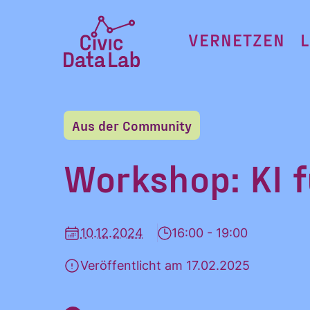
Zum
Inhalt
VERNETZEN
springen
Civic
Data
Lab
Aus der Community
Startseite
Workshop: KI f
10.12.2024
16:00 - 19:00
Veröffentlicht am 17.02.2025