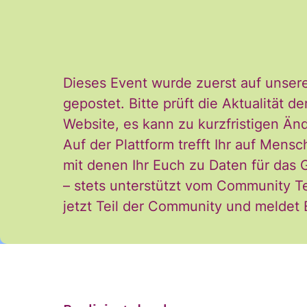
Einwilligung kann i
*
und der Verarbeitu
stimme diesen zu. 
Dieses Event wurde zuerst auf unser
gepostet. Bitte prüft die Aktualität
ANMELDEN
Website, es kann zu kurzfristigen 
Auf der Plattform trefft Ihr auf Mensc
mit denen Ihr Euch zu Daten für das
– stets unterstützt vom Community T
jetzt Teil der Community und meldet