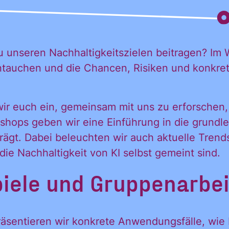
 zu unseren Nachhaltigkeitszielen beitragen? Im
eintauchen und die Chancen, Risiken und konk
wir euch ein, gemeinsam mit uns zu erforschen,
shops geben wir eine Einführung in die grundl
ägt. Dabei beleuchten wir auch aktuelle Trends
 die Nachhaltigkeit von KI selbst gemeint sind.
ele und Gruppenarbei
 möchte alle
räsentieren wir konkrete Anwendungsfälle, wie