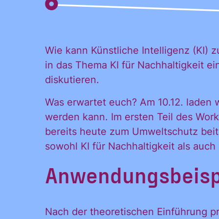
Wie kann Künstliche Intelligenz (KI)
in das Thema KI für Nachhaltigkeit 
diskutieren.
Was erwartet euch? Am 10.12. laden 
werden kann. Im ersten Teil des Work
bereits heute zum Umweltschutz beitr
sowohl KI für Nachhaltigkeit als auch
Anwendungsbeispi
Ja, ich möchte
Ja, ich
alle
Informationen
Nach der theoretischen Einführung p