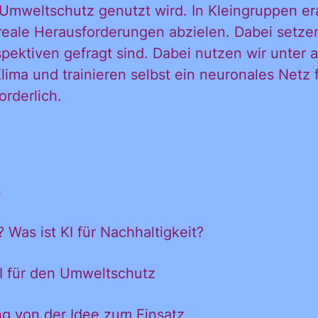
mweltschutz genutzt wird. In Kleingruppen era
ationen und
reale Herausforderungen abzielen. Dabei setzen
spektiven gefragt sind. Dabei nutzen wir unte
ima und trainieren selbst ein neuronales Netz
igungen des C
orderlich.
in mein persönl
n
h:
 Was ist KI für Nachhaltigkeit?
KI für den Umweltschutz
ung von der Idee zum Einsatz