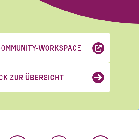
eise zum Widerruf
rungen
gelesen und
COMMUNITY-WORKSPACE
CK ZUR ÜBERSICHT
MASTODON
LINKEDIN
HUMHUB