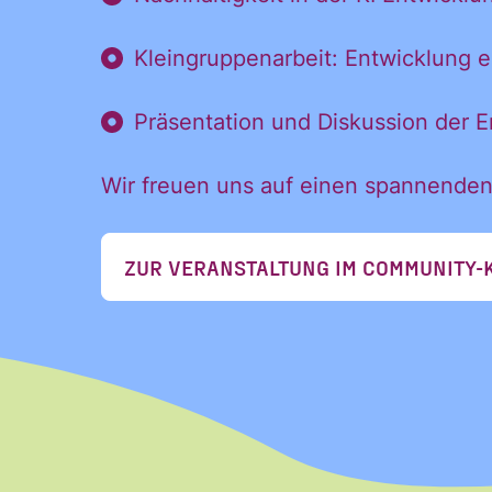
Name
Kleingruppenarbeit: Entwicklung 
Vorname
Präsentation und Diskussion der 
Vorname
Wir freuen uns auf einen spannenden
E-Mail
*
ZUR VERANSTALTUNG IM COMMUNITY-
Ja, ich möchte den
Einwilligung