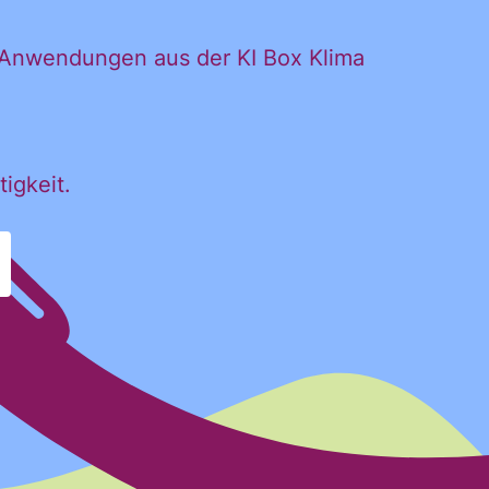
n Anwendungen aus der KI Box Klima
igkeit.
erhalten. Diese