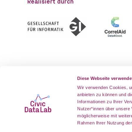
Realisiert durch
Gefördert vom
Als Teil v
Diese Webseite verwende
Wir verwenden Cookies, um
anbieten zu können und d
Informationen zu Ihrer Ve
Nutzer*innen über unsere
möglicherweise mit weiter
Rahmen Ihrer Nutzung der