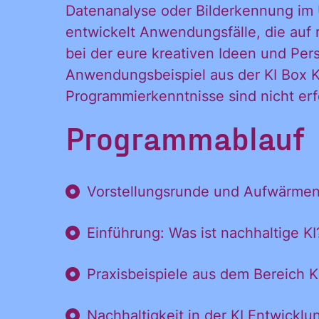
und
Datenanalyse oder Bilderkennung im U
Inform
Ankündigungen
entwickelt Anwendungsfälle, die auf 
des CDL direkt
bei der eure kreativen Ideen und Per
in mein
Anwendungsbeispiel aus der KI Box Kl
Ankünd
persönliches
Programmierkenntnisse sind nicht erf
Postfach:
Programmablauf
direkt 
Vorstellungsrunde und Aufwärme
Postfac
Einführung: Was ist nachhaltige KI?
Praxisbeispiele aus dem Bereich 
Nachhaltigkeit in der KI Entwickl