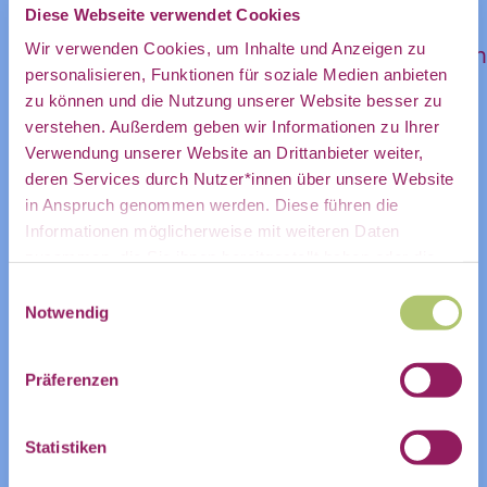
Diese Webseite verwendet Cookies
möchtet, schreibt gerne Mpho an, unter
direkt in
Wir verwenden Cookies, um Inhalte und Anzeigen zu
mpho.mathelemuse@gi.de(mailto:mpho.math
personalisieren, Funktionen für soziale Medien anbieten
(bearbeitet)
zu können und die Nutzung unserer Website besser zu
mein
verstehen. Außerdem geben wir Informationen zu Ihrer
Verwendung unserer Website an Drittanbieter weiter,
ZUR VERANSTALTUNG IM COMMUNITY-
deren Services durch Nutzer*innen über unsere Website
KALENDER
in Anspruch genommen werden. Diese führen die
persönliches
Informationen möglicherweise mit weiteren Daten
zusammen, die Sie ihnen bereitgestellt haben oder die
ZUM KALENDER HINZUFÜGEN
Sie im Rahmen Ihrer Nutzung der Dienste gesammelt
Einwilligungsauswahl
haben.
Notwendig
Postfach:
Präferenzen
Statistiken