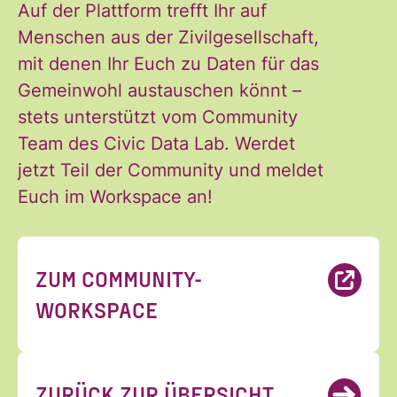
Auf der Plattform trefft Ihr auf
des Civic Data Lab per E-Mail
*
Menschen aus der Zivilgesellschaft,
erhalten. Diese Einwilligung
mit denen Ihr Euch zu Daten für das
kann ich jederzeit widerrufen.
Gemeinwohl austauschen könnt –
Ich habe die Hinweise zum
Widerruf und der Verarbeitung
stets unterstützt vom Community
der Daten in den
Team des Civic Data Lab. Werdet
Datenschutzvereinbarungen
jetzt Teil der Community und meldet
gelesen und stimme diesen zu.
Euch im Workspace an!
*
ZUM COMMUNITY-
ANMELDEN
WORKSPACE
ZURÜCK ZUR ÜBERSICHT