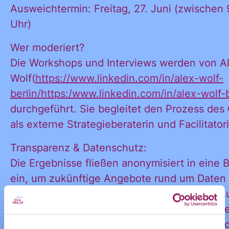
möchte alle
Ankündigungen
Ausweichtermin: Freitag, 27. Juni (zwischen
des CDL direkt
Uhr)
in mein
Wer moderiert?
Informatione
persönliches
Die Workshops und Interviews werden von A
Postfach:
Wolf(
https://www.linkedin.com/in/alex-wolf-
berlin/https:/www.linkedin.com/in/alex-wolf-b
und
durchgeführt. Sie begleitet den Prozess des 
als externe Strategieberaterin und Facilitatori
Ankündigung
Transparenz & Datenschutz:
Die Ergebnisse fließen anonymisiert in eine 
ein, um zukünftige Angebote rund um Daten 
des CDL
öffentlichen Interesse weiterzuentwickeln. E
Angaben behandeln wir selbstverständlich ver
Du Fragen hast oder Dich für einen Termin 