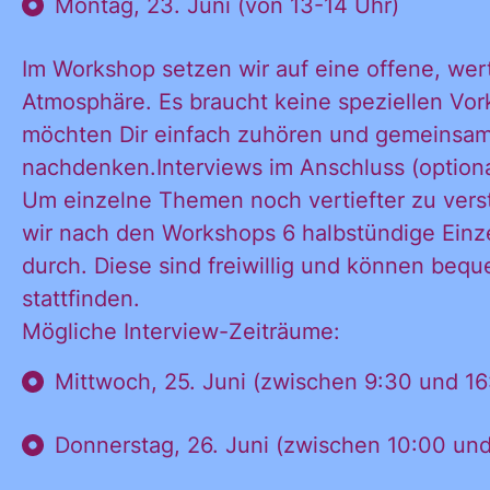
Montag, 23. Juni (von 13-14 Uhr)
Im Workshop setzen wir auf eine offene, we
Atmosphäre. Es braucht keine speziellen Vor
möchten Dir einfach zuhören und gemeinsa
nachdenken.Interviews im Anschluss (optiona
Um einzelne Themen noch vertiefter zu vers
wir nach den Workshops 6 halbstündige Einz
durch. Diese sind freiwillig und können bequ
stattfinden.
Mögliche Interview-Zeiträume:
Ja, ich möchte
Mittwoch, 25. Juni (zwischen 9:30 und 16
Ja, ich
alle
Informationen
Donnerstag, 26. Juni (zwischen 10:00 und
und