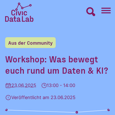
Zum
Inhalt
springen
Civic
VERNETZEN
Data
Lab
Aus der Community
Startseite
LERNEN
Workshop: Was bewegt
euch rund um Daten & KI?
MACHEN
23.06.2025
13:00 - 14:00
BLOG
Veröffentlicht am 23.06.2025
ÜBER UNS