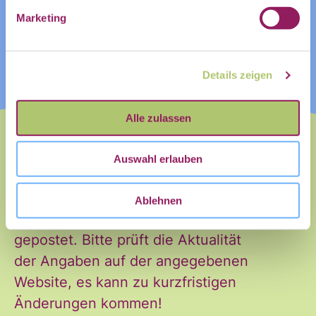
Name
Marketing
Vorname
Nachname
Details zeigen
Vorname
Nachname
Alle zulassen
E-Mail
*
Auswahl erlauben
Dieses Event wurde zuerst auf
Ablehnen
unserer Community Plattform
gepostet. Bitte prüft die Aktualität
der Angaben auf der angegebenen
Website, es kann zu kurzfristigen
Änderungen kommen!
Ja, ich möchte den Newsletter
Einwilligung