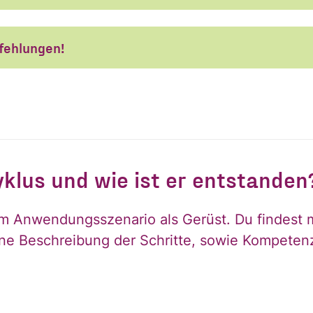
Nachname
fehlungen!
klus und wie ist er entstanden
 Newsletter des Civic Data Lab per E-Mail 
ch jederzeit widerrufen. Ich habe die Hinw
em Anwendungsszenario als Gerüst. Du findest 
ng der Daten in den
Datenschutzvereinba
ne Beschreibung der Schritte, sowie Kompeten
*