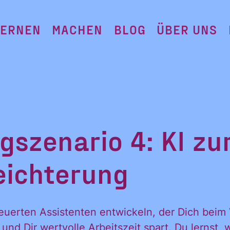
LERNEN
MACHEN
BLOG
ÜBER UNS
szenario 4: KI zu
eichterung
euerten Assistenten entwickeln, der Dich beim
 und Dir wertvolle Arbeitszeit spart. Du lernst