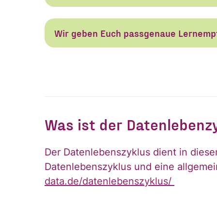
Vorname
E-Mail
*
Wir geben Euch passgenaue Lernemp
Was ist der Datenlebenzy
Ja, ich möchte den
Einwilligung
Einwilligung kann i
*
Der Datenlebenszyklus dient in dies
und der Verarbeitu
Datenlebenszyklus und eine allgemei
stimme diesen zu. 
data.de/datenlebenszyklus/
ANMELDEN