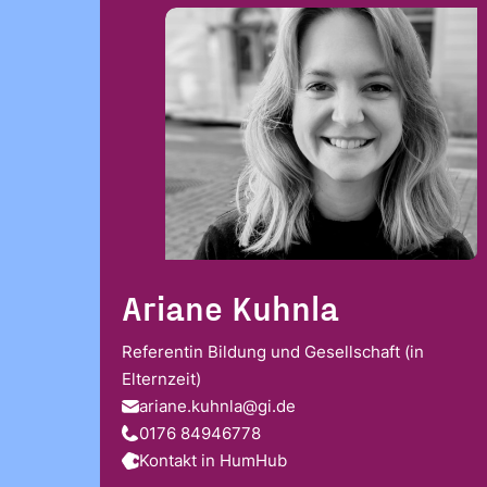
Ariane Kuhnla
Referentin Bildung und Gesellschaft (in
Elternzeit)
ariane.kuhnla@gi.de
0176 84946778
Kontakt in HumHub