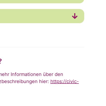
?
erhalten. Diese
eise zum Widerruf
mehr Informationen über den
rungen
gelesen und
zbeschreibungen hier:
https://civic-