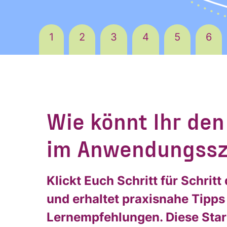
1
2
3
4
5
6
Ja, ich möchte
Ja, ich
Wie könnt Ihr de
alle
Informationen
im Anwendungssz
und
Inform
Ankündigungen
des CDL direkt
Klickt Euch Schritt für Schri
in mein
und erhaltet praxisnahe Tipp
Ankünd
persönliches
Lernempfehlungen. Diese Start
Postfach: