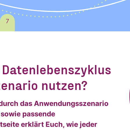
7
 möchte alle
n Datenlebenszyklus
enario nutzen?
ationen und
tt durch das Anwendungsszenario
s sowie passende
igungen des C
seite erklärt Euch, wie jeder