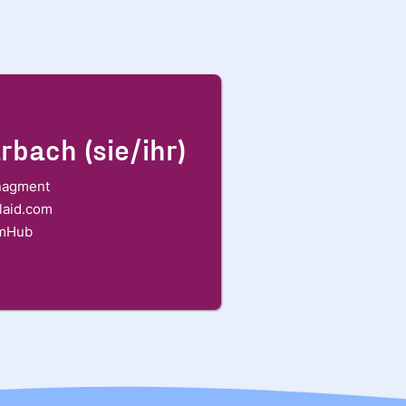
*
nschutzerklärung
.
-COOKIES
REN
rbach (sie/ihr)
nagment
laid.com
umHub