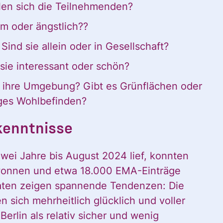
ationen und
len sich die Teilnehmenden?
sam oder ängstlich??
igungen des C
ind sie allein oder in Gesellschaft?
sie interessant oder schön?
in mein persönl
ihre Umgebung? Gibt es Grünflächen oder
tiges Wohlbefinden?
kenntnisse
h:
zwei Jahre bis August 2024 lief, konnten
wonnen und etwa 18.000 EMA-Einträge
aten zeigen spannende Tendenzen: Die
n sich mehrheitlich glücklich und voller
Berlin als relativ sicher und wenig