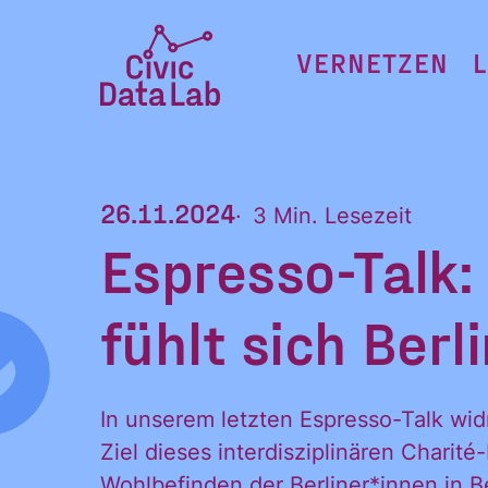
Zum
Inhalt
VERNETZEN
springen
Civic
Data
Lab
26.11.2024
3 Min. Lesezeit
Startseite
Espresso-Talk:
fühlt sich Berl
In unserem letzten Espresso-Talk wi
Ziel dieses interdisziplinären Chari
Wohlbefinden der Berliner*innen in Be