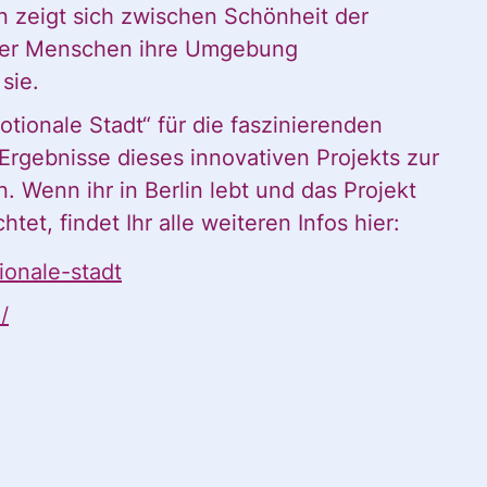
ion zeigt sich zwischen Schönheit der
Nachname
ner Menschen ihre Umgebung
sie.
ionale Stadt“ für die faszinierenden
Nachname
Ergebnisse dieses innovativen Projekts zur
Wenn ihr in Berlin lebt und das Projekt
et, findet Ihr alle weiteren Infos hier:
ionale-stadt
/
rner Inhalte ist nur
 Newsletter des Civic Data Lab per E-Mail 
 Ihr das Setzen von
ch jederzeit widerrufen. Ich habe die Hinw
ookies akzeptiert.
ng der Daten in den
Datenschutzvereinba
tionen findet Ihr in