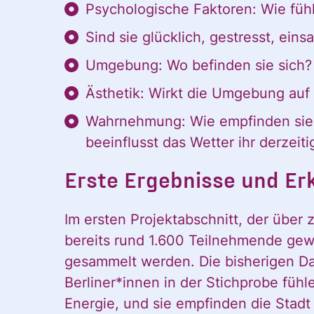
Inform
Psychologische Faktoren: Wie füh
des CDL direkt
in mein
Sind sie glücklich, gestresst, ein
Ankünd
persönliches
Umgebung: Wo befinden sie sich? S
Postfach:
Ästhetik: Wirkt die Umgebung auf 
direkt 
Wahrnehmung: Wie empfinden sie 
beeinflusst das Wetter ihr derzei
Erste Ergebnisse und Er
Postfac
Im ersten Projektabschnitt, der über 
bereits rund 1.600 Teilnehmende ge
gesammelt werden. Die bisherigen D
Berliner*innen in der Stichprobe fühle
Name
Energie, und sie empfinden die Stadt 