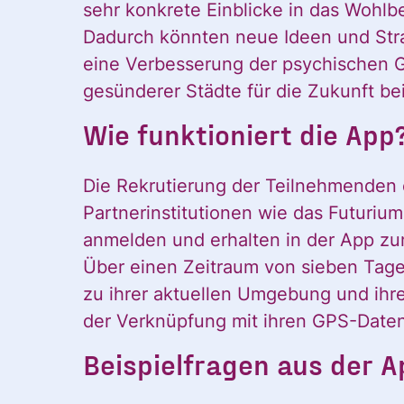
sehr konkrete Einblicke in das Wohlb
Dadurch könnten neue Ideen und Strat
eine Verbesserung der psychischen G
gesünderer Städte für die Zukunft be
Wie funktioniert die App
Die Rekrutierung der Teilnehmenden e
Partnerinstitutionen wie das Futuriu
anmelden und erhalten in der App zu
Über einen Zeitraum von sieben Tage
Ja, ich möchte
zu ihrer aktuellen Umgebung und ihr
Ja, ich
alle
der Verknüpfung mit ihren GPS-Daten
Informationen
Beispielfragen aus der A
und
Ankündigungen