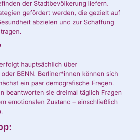
efinden der Stadtbevölkerung liefern.
egien gefördert werden, die gezielt auf
esundheit abzielen und zur Schaffung
itragen.
?
rfolgt hauptsächlich über
m oder BENN. Berliner*innen können sich
nächst ein paar demografische Fragen.
n beantworten sie dreimal täglich Fragen
em emotionalen Zustand – einschließlich
 möchte alle
.
pp: