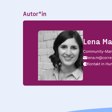
stimme diesen zu. 
unserer
Date
Autor*in
MARKETING
ANMELDEN
AKZEPTIE
Lena Ma
Community-Ma
lena.m@corre
Kontakt in H