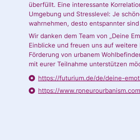
überfüllt. Eine interessante Korrelat
Vorname
Umgebung und Stresslevel: Je schö
wahrnehmen, desto entspannter sind 
Wir danken dem Team von „Deine Emot
Vorname
Einblicke und freuen uns auf weitere 
Förderung von urbanem Wohlbefinden. 
E-Mail
*
mit eurer Teilnahme unterstützen möcht
https://futurium.de/de/deine-emot
https://www.rpneurourbanism.com
Der Abruf exte
Ja, ich möchte den
möglich, wenn
Einwilligung
Einwilligung kann i
Marketing-C
*
und der Verarbeitu
Nähere Informa