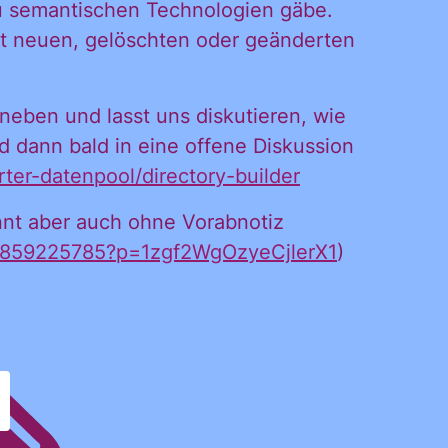
zu semantischen Technologien gäbe.
it neuen, gelöschten oder geänderten
iches
neben und lasst uns diskutieren, wie
 dann bald in eine offene Diskussion
rter-datenpool/directory-builder
nnt aber auch ohne Vorabnotiz
50859225785?p=1zgf2WgOzyeCjlerX1
)