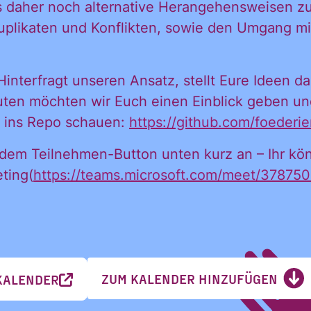
es daher noch alternative Herangehensweisen 
uplikaten und Konflikten, sowie den Umgang m
in mein persönl
interfragt unseren Ansatz, stellt Eure Ideen da
ten möchten wir Euch einen Einblick geben und
h:
 ins Repo schauen:
https://github.com/foederie
 dem Teilnehmen-Button unten kurz an – Ihr kö
ting(
https://teams.microsoft.com/meet/3787
Nachname
ZUM KALENDER HINZUFÜGEN
KALENDER