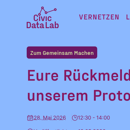
Zum
Inhalt
VERNETZEN
springen
Civic
Data
Lab
Zum Gemeinsam Machen
Startseite
Eure Rückmeld
unserem Proto
28. Mai 2026
12:30 - 14:00