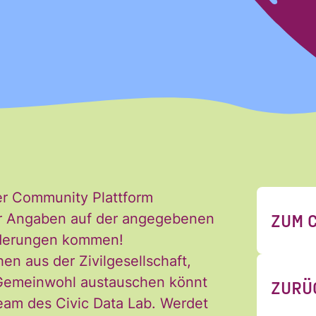
Nachname
er Community Plattform
 Newsletter des Civic Data Lab per E-Mail 
ZUM 
 der Angaben auf der angegebenen
ch jederzeit widerrufen. Ich habe die Hinw
Änderungen kommen!
ng der Daten in den
Datenschutzvereinba
hen aus der Zivilgesellschaft,
*
 Gemeinwohl austauschen könnt
ZURÜ
eam des Civic Data Lab. Werdet