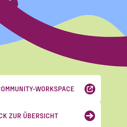
erhalten. Diese
COMMUNITY-WORKSPACE
eise zum Widerruf
rungen
gelesen und
CK ZUR ÜBERSICHT