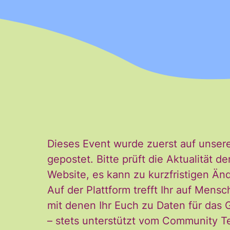
Vorname
E-Mail
*
Dieses Event wurde zuerst auf unser
Ja, ich möchte den
Einwilligung
gepostet. Bitte prüft die Aktualität
Einwilligung kann i
*
Website, es kann zu kurzfristigen 
und der Verarbeitu
Auf der Plattform trefft Ihr auf Mensc
stimme diesen zu. 
mit denen Ihr Euch zu Daten für das
– stets unterstützt vom Community T