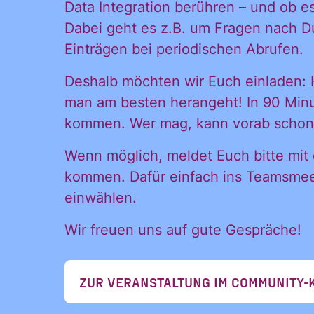
Postfach:
Data Integration berühren – und ob 
Dabei geht es z.B. um Fragen nach D
direkt 
Einträgen bei periodischen Abrufen.
Deshalb möchten wir Euch einladen: H
man am besten herangeht! In 90 Minu
Postfac
kommen. Wer mag, kann vorab schon
Wenn möglich, meldet Euch bitte mit
kommen. Dafür einfach ins Teamsmee
einwählen.
Name
Wir freuen uns auf gute Gespräche!
Vorname
ZUR VERANSTALTUNG IM COMMUNITY-