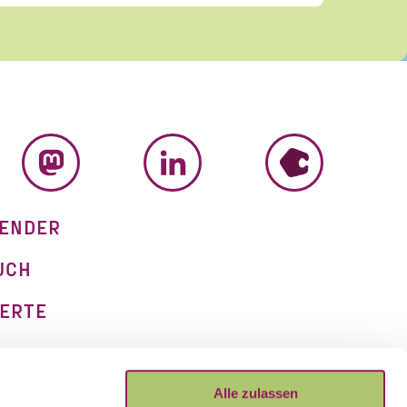
MASTODON
LINKEDIN
HUMHUB
ENDER
UCH
ERTE
M
Alle zulassen