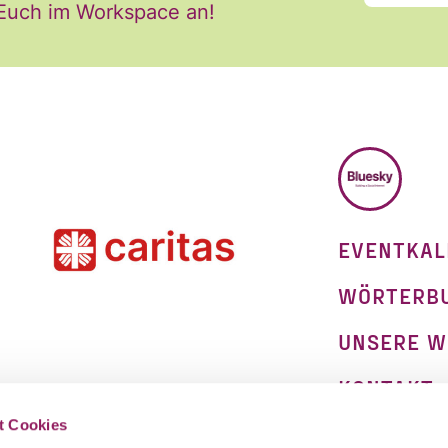
 Euch im Workspace an!
BLUESKY
EVENTKAL
WÖRTERB
UNSERE W
KONTAKT
on
t Cookies
IMPRESSU