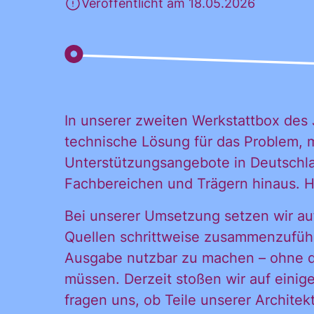
Veröffentlicht am 18.05.2026
In unserer zweiten Werkstattbox des 
technische Lösung für das Problem, m
Ja, ich möchte
Ja, ich
Unterstützungsangebote in Deutschla
alle
Fachbereichen und Trägern hinaus. H
Informationen
und
Bei unserer Umsetzung setzen wir au
Inform
Ankündigungen
Quellen schrittweise zusammenzufüh
des CDL direkt
Ausgabe nutzbar zu machen – ohne d
in mein
müssen. Derzeit stoßen wir auf einig
Ankünd
persönliches
fragen uns, ob Teile unserer Archite