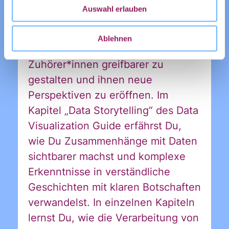
E-Mail
*
Auswahl erlauben
Diese Lerneinheit unterstützt Dich,
mit Datenstorytelling deine
Ablehnen
Botschaften für Deine speziellen
Zuhörer*innen greifbarer zu
gestalten und ihnen neue
Perspektiven zu eröffnen. Im
Kapitel „Data Storytelling“ des Data
Ja, ich möchte den Newsletter
Einwilligung
Visualization Guide erfährst Du,
des Civic Data Lab per E-Mail
*
wie Du Zusammenhänge mit Daten
erhalten. Diese Einwilligung
sichtbarer machst und komplexe
kann ich jederzeit widerrufen.
Erkenntnisse in verständliche
Ich habe die Hinweise zum
Geschichten mit klaren Botschaften
Widerruf und der Verarbeitung
verwandelst. In einzelnen Kapiteln
der Daten in den
lernst Du, wie die Verarbeitung von
Datenschutzvereinbarungen