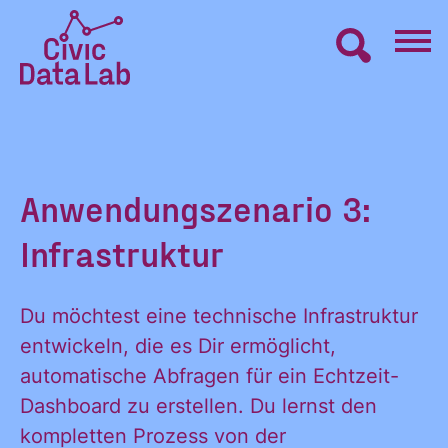
Zum
Inhalt
springen
Civic
VERNETZEN
Data
Lab
Startseite
LERNEN
Anwendungszenario 3:
Infrastruktur
MACHEN
Du möchtest eine technische Infrastruktur
BLOG
entwickeln, die es Dir ermöglicht,
automatische Abfragen für ein Echtzeit-
Dashboard zu erstellen. Du lernst den
ÜBER UNS
kompletten Prozess von der