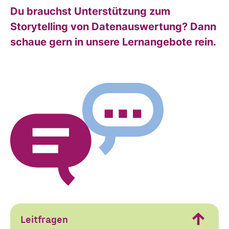
Du brauchst Unterstützung zum
Storytelling von Datenauswertung? Dann
schaue gern in unsere Lernangebote rein.
Ja, ich möchte
Ja, ich
alle
Informationen
und
möchte alle
Ankündigungen
des CDL direkt
in mein
Informatione
persönliches
Postfach:
Leitfragen