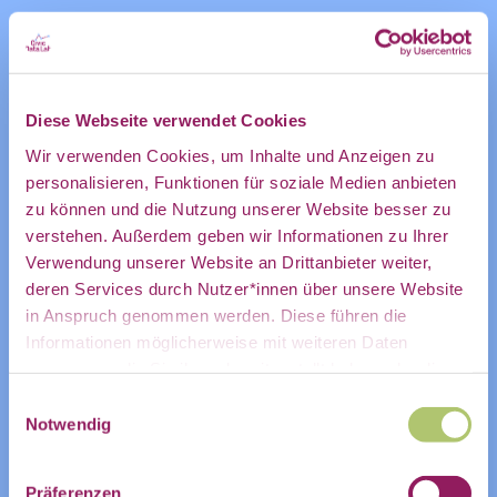
des CDL
Unsere Lernempfehlungen
Diese Webseite verwendet Cookies
direkt in
mittel
Zeitaufwand:
Wir verwenden Cookies, um Inhalte und Anzeigen zu
Lernmaterialen
personalisieren, Funktionen für soziale Medien anbieten
Format:
zu können und die Nutzung unserer Website besser zu
Anfänger*in
Erfahrungslevel:
mein
verstehen. Außerdem geben wir Informationen zu Ihrer
Verwendung unserer Website an Drittanbieter weiter,
deren Services durch Nutzer*innen über unsere Website
CC-BY 4.0
in Anspruch genommen werden. Diese führen die
persönliches
Informationen möglicherweise mit weiteren Daten
zusammen, die Sie ihnen bereitgestellt haben oder die
Datenkultur Canvas
Sie im Rahmen Ihrer Nutzung der Dienste gesammelt
Einwilligungsauswahl
haben.
Notwendig
Postfach:
Eine entwickelte und gelebte
Datenkultur ist die Basis für eine
Präferenzen