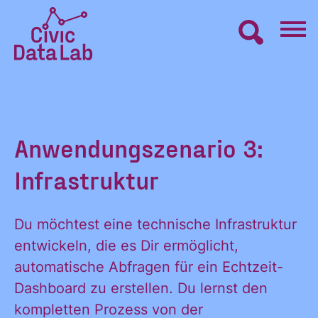
Zum
Inhalt
springen
Civic
VERNETZEN
Data
Lab
Startseite
LERNEN
Anwendungszenario 3:
Infrastruktur
MACHEN
Du möchtest eine technische Infrastruktur
BLOG
entwickeln, die es Dir ermöglicht,
automatische Abfragen für ein Echtzeit-
Dashboard zu erstellen. Du lernst den
ÜBER UNS
kompletten Prozess von der