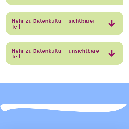
Ja, ich
alle
Informationen
Mehr zu Datenkultur - sichtbarer
und
Teil
möchte alle
Ankündigungen
des CDL direkt
in mein
Mehr zu Datenkultur - unsichtbarer
Informatione
Teil
persönliches
Postfach:
und
Ankündigung