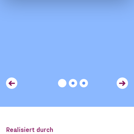
Ja, ich möchte den Newsletter
Einwilligung
des Civic Data Lab per E-Mail
*
erhalten. Diese Einwilligung
kann ich jederzeit widerrufen.
Ich habe die Hinweise zum
Widerruf und der Verarbeitung
der Daten in den
Datenschutzvereinbarungen
gelesen und stimme diesen zu.
*
ANMELDEN
Realisiert durch